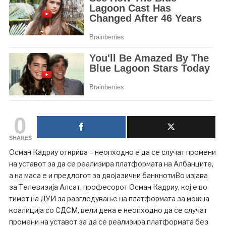
0
SHARES
Осман Кадриу открива – неопходно е да се случат промени
на уставот за да се реализира платформата на Албанците,
а на маса е и предлогот за двојазични банкнотиВо изјава
за Телевизија Алсат, професорот Осман Кадриу, кој е во
тимот на ДУИ за разгледување на платформата за можна
коалиција со СДСМ, вели дека е неопходно да се случат
промени на уставот за да се реализира платформата без