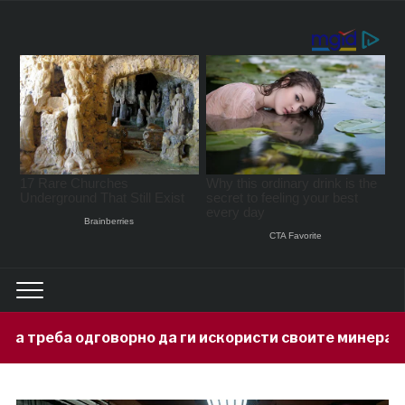
рно да ги искористи своите минерални богатства