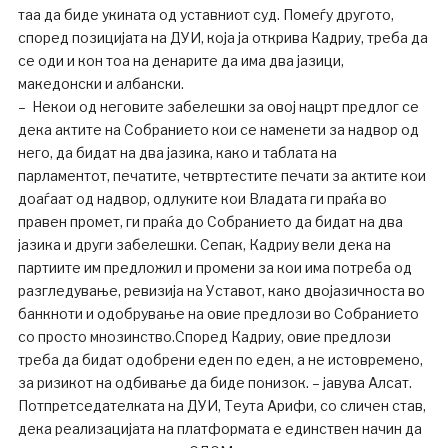
таа да биде укината од уставниот суд. Помеѓу другото,
според позицијата на ДУИ, која ја открива Кадриу, треба да
се оди и кон тоа на денарите да има два јазици,
македонски и албански.
– Некои од неговите забелешки за овој нацрт предлог се
дека актите на Собранието кои се наменети за надвор од
него, да бидат на два јазика, како и таблата на
парламентот, печатите, четвртестите печати за актите кои
доаѓаат од надвор, одлуките кои Владата ги праќа во
правен промет, ги праќа до Собранието да бидат на два
јазика и други забелешки. Сепак, Кадриу вели дека на
партиите им предложил и промени за кои има потреба од
разгледување, ревизија на Уставот, како двојазичноста во
банкноти и одобрување на овие предлози во Собранието
со просто мнозинство.Според Кадриу, овие предлози
треба да бидат одобрени еден по еден, а не истовремено,
за ризикот на одбивање да биде понизок. – јавува Алсат.
Потпретседателката на ДУИ, Теута Арифи, со сличен став,
дека реализацијата на платформата е единствен начин да