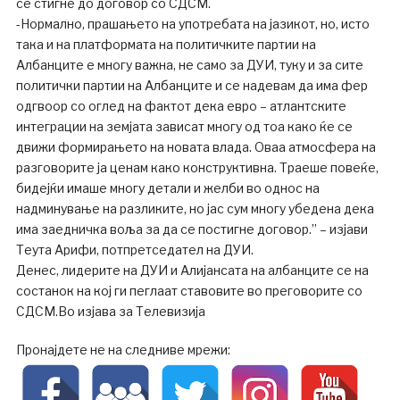
се стигне до договор со СДСМ.
-Нормално, прашањето на употребата на јазикот, но, исто
така и на платформата на политичките партии на
Албанците е многу важна, не само за ДУИ, туку и за сите
политички партии на Албанците и се надевам да има фер
одгвоор со оглед на фактот дека евро – атлантските
интеграции на земјата зависат многу од тоа како ќе се
движи формирањето на новата влада. Оваа атмосфера на
разговорите ја ценам како конструктивна. Траеше повеќе,
бидејќи имаше многу детали и желби во однос на
надминување на разликите, но јас сум многу убедена дека
има заедничка воља за да се постигне договор.” – изјави
Теута Арифи, потпретседател на ДУИ.
Денес, лидерите на ДУИ и Алијансата на албанците се на
состанок на кој ги пеглаат ставовите во преговорите со
СДСМ.Во изјава за Телевизија
Пронајдете не на следниве мрежи: