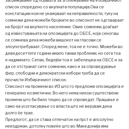
загрижување од појавата за зголемување на Избирачкиот
список споредено со вкупната популација.Ова се
констатации кои не укажуваат на неправилности, туку на
сомнежи дека можеби бројките во списокот не одговараат
на бројот на вкупното население. Овие сомнежи доаѓаат
од известувањата на опозицијата до ОБСЕ, која секогаш
се сомнева дека можеби вишокот на гласови се
злоупотребуваат. Според мене, тоа не е точно. Можеби во
деведесеттите години имало такви проблеми, но сега тоа
е надминато. Сепак, бидејќи тоа е забелешка на ОБСЕ и за
да се отстранат сите сомнежи, како и за спроведување
фер, слободни и демократски избори треба да се
прочисти Избирачкиот список.
Списокот на промени во ИЗ што го предложи опозицијата е
генерално козметички. Во него нема некои суштествени
промени што би било тешко да се спроведат. Прашање е
само на усогласување со власта што не верувам дека
долго ќе трае.
Предлогот, да се става отпечаток на прст е апсолутно
неиздржан, дотолку повеќе што во Македонија има