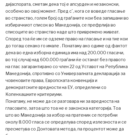
дијаспората, сметам дека тој е апсурден и незаконски,
особено во овој момент. Пред с`, кога се воведе гласање
во странство, голем број од граѓаните кои беа запишани во
избирачкиот список во Македонија, се префрлија во
списоците во странство каде што привремено живеат.
Според тоа ќе им се одземе право на гласање и на тие кои
до тогаш секако го имале . Понатаму ако одиме од фактот
дека во една изборна единица има над 200.000 гласачи,
во тој случај над 600.000 граѓани ќе останат без правото
на глас загарантирано со член 22 од Уставот на Република
Македонија, спротивно со Универзалната декларација за
човековите права, Европската конвенција и
демократските вредности на ЕУ, определени со
Kопенхашките критериуми.
Понатаму, не може да се разговара ни за вредноста на
гласовите, затоа што тоа не е законска категорија. Тоа
штo во Македонија за избор на пратеник се потребни
околу 8.000 гласа се определува според излезноста и се
пресметува со Донтовата метода, па процентот може да