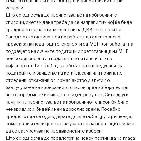
семејно гласање и сега постојат и биометриски патни
исправи.
Што се однесува до прочистување на избирачките
списоци, сметам дека треба да се направи тим кој ќе биде
предводен од член или членови на ДИK, експерти од
Завод за статистика, кои ќе работат на електронска
проверка на податоците, експерти од МВР кои работат на
подрачјето на личните податоци и претставници на МНР
кои се одговорни за податоците на гласачите во
дијаспората. Тие треба да работат на споредување на
податоците и бришење на исти гласачи или починати,
отселени, откажани од државјанство и други до
заклучување на избирачкиот список пред изборите, при
што според мене ќе имаат солиден резултат. Сите други
начини на прочистување на избирачкиот список би биле
неизводливи, бидејќи нема доволно време. Посебно
предлогот да се оди од врата до врата. За други решенија,
помеѓу кои и електронско ажурирање на податоците може
да се размислува по предвремените избори.
Што се однесува до предлогот на некои партии да не гласа