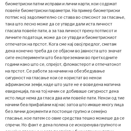
биометриски патни исправи и лични карти, кои содржат
повеќе биометриски параметри. На пример биометриски
потпис кој задолжително се става во списокот за гласање,
така што лесно може да се утврди дали иста личност
гласала повеќе пати, а за таа личност преку потписот и
личните податоци, може да се утврди и биометрискиот
отпечаток на прстот. Kога сме кај овој предлог, сметам
дека конечно треба да се објасни во јавноста што значат
сите експерименти што беа преземани во претходните
години како што се, спрејот, фломастерот и отпечатокот
на прстот. Се работи за начини на обезбедување
сигурност на гласање кои се користат во некои
африкански земји, каде што уште не е воведена матична
евиденција, па на тој начин се добиваше сигурност дека
исто лице нема да гласа два или повеќе пати. Некои од тие
начини беа прифаќани кај нас затоа што имаше многу лица
без лични документи и постоеше групно и семејно
гласање, кое патем со овие средства тешко можеше да се
спречи. Но факт е дека полека се искоренува групното и