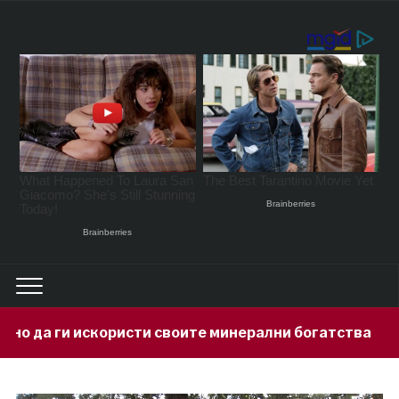
сти своите минерални богатства
Гер
6 hours ago