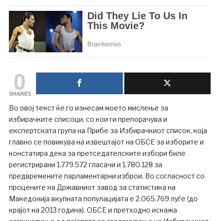
0
SHARES
Во овој текст ќе го изнесам моето мислење за
избирачките списоци, со кои ги препорачува и
експертската група на Прибе за Избирачкиот список, која
главно се повикува на извештајот на ОБСЕ за изборите и
констатира дека за претседателските избори биле
регистрирани 1.779.572 гласачи и 1.780.128 за
предвремените парламентарни изброи. Во согласност со
процените на Државниот завод за статистика на
Македонија вкупната популацијата е 2.065.769 луѓе (до
крајот на 2013 година). ОБСЕ и претходно искажа