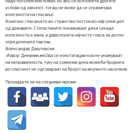
биде поголем или помал, но ако се исполнети другите
услови од законот, тогаш не може да се ограничува
излезноста на гласање.
Kонечно, гласањето во странство постои во најголем дел
од државите. Статистиките покажуваат дека секаде
излезноста е мала, а дијаспората најчесто гласа за десно
определените партии.
Александар Даштевски
Извор: Дневник.мкОва се констатации кои не укажуваат
на неправилности, туку на сомнежи дека можеби бројките
во списокот не одговараат на бројот на вкупното населени
Пронајдете не на следниве мрежи: