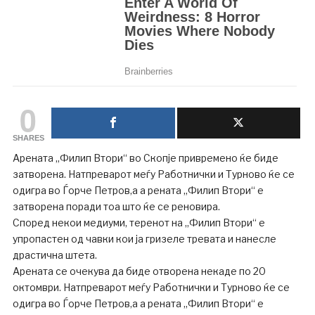
0
SHARES
Арената „Филип Втори“ во Скопје привремено ќе биде
затворена. Натпреварот меѓу Работнички и Турново ќе се
одигра во Ѓорче Петров,а а рената „Филип Втори“ е
затворена поради тоа што ќе се реновира.
Според некои медиуми, теренот на „Филип Втори“ е
упропастен од чавки кои ја гризеле тревата и нанесле
драстична штета.
Арената се очекува да биде отворена некаде по 20
октомври. Натпреварот меѓу Работнички и Турново ќе се
одигра во Ѓорче Петров,а а рената „Филип Втори“ е