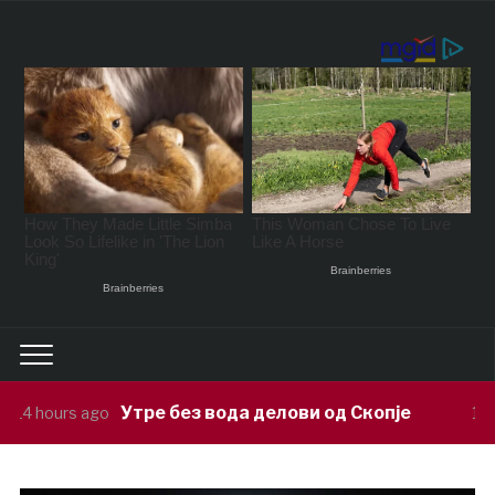
 без вода делови од Скопје
Кожувчан
14 hours ago