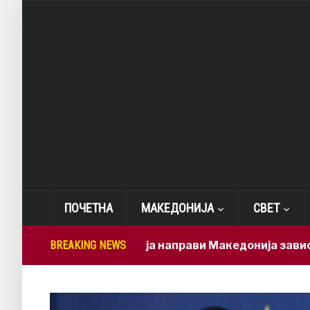
ПОЧЕТНА
МАКЕДОНИЈА
СВЕТ
Мицкоски ја направи Македонија зависна од брз
BREAKING NEWS