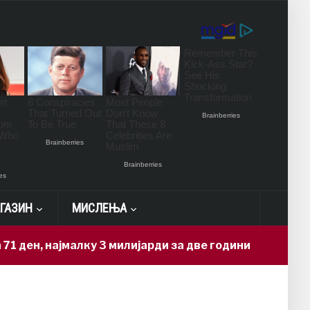
ГАЗИН
МИСЛЕЊА
ајмалку 3 милијарди за две години
Н
11 hours ago