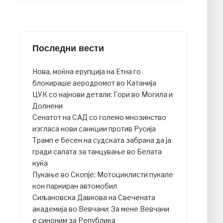
Последни вести
Нова, моќна ерупција на Етна го
блокираше аеродромот во Катанија
ЦУК со најнови детали: Гори во Могила и
Долнени
Сенатот на САД со големо мнозинство
изгласа нови санкции против Русија
Трамп е бесен на судската забрана да ја
гради салата за танцување во Белата
куќа
Пукање во Скопје: Мотоциклисти пукале
кон паркиран автомобил
Сиљановска Давкова на Свечената
академија во Вевчани: За мене Вевчани
е синоним за Република