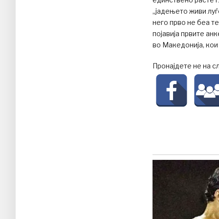
„јадењето живи луѓ
него прво не беа т
појавија првите ан
во Македонија, кои
Пронајдете не на с