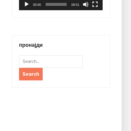
00:00
08:51
пронајди