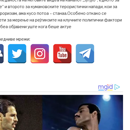
е“ и второто за кумановските терористички напади, кои за
ероризам, ама кусо потоа – станаа.Особено откако се
кети за мерење на рејтинзите на клучните политички фактори
 беа објавени уште кога беше актуе
ледниве мрежи: