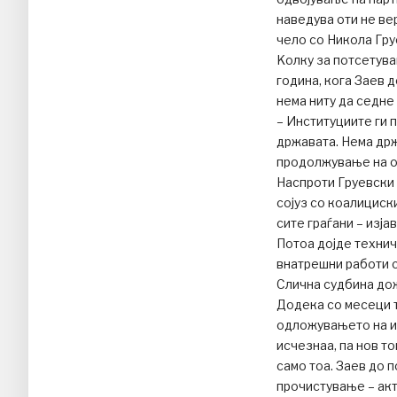
наведува оти не ве
чело со Никола Гру
Kолку за потсетува
година, кога Заев 
нема ниту да седне
– Институциите ги 
државата. Нема држ
продолжување на о
Наспроти Груевски
сојуз со коалициск
сите граѓани – изја
Потоа дојде технич
внатрешни работи 
Слична судбина дож
Додека со месеци т
одложувањето на и
исчезнаа, па нов т
само тоа. Заев до 
прочистување – акти