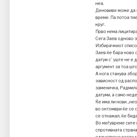
неа.
Деновиве може да с
време. Па потоа тие
круг.
Прво нема лицитира
Сега Заев одново з
Избирачкиот список
Заев ќе бара ново 
датум с` уште не е 
аргумент за тоа шт
А кога станува збо
зависност од расп
заменичка, Радмила
датуми, а само нед
Ќе има ли нови „не
во октомври ќе се 
се откажал, ќе биде
Во меѓувреме сите 
спротивната страна
единствено расте г