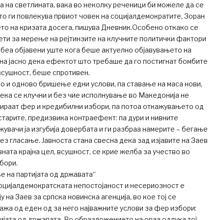
а на светлината, вака во неколку реченици би можеле да се
о ги повлекува првиот човек на социјалдемократите, Зоран
то на кризата досега, пишува Дневник.Особено откако се
кети за мерење на рејтинзите на клучните политички фактори
 беа објавени уште кога беше актуелно објавувањето на
ана јасно дека ефектот што требаше да го постигнат бомбите
 всушност, беше спротивен.
 и одново бришење едни услови, па ставање на маса нови,
ка се клучни и без чие исполнување во Македонија не
ираат фер и кредибилни избори, па потоа откажувањето од
 старите, предизвика контраефект: па дури и нивните
вачи ја изгубија довербата и ги разбраа намерите – бегање
без гласање. Јавноста стана свесна дека зад изјавите на Заев
вната крајна цел, всушност, се крие желба за учество во
збори.
е на партијата од државата“
оцијалдемократската непостојаност и несериозност е
 на Заев за српска новинска агенција, во кое тој се
кажа од еден од за него најважните услови за фер избори:
ијата од државата. Во образложението на оваа одлука тој