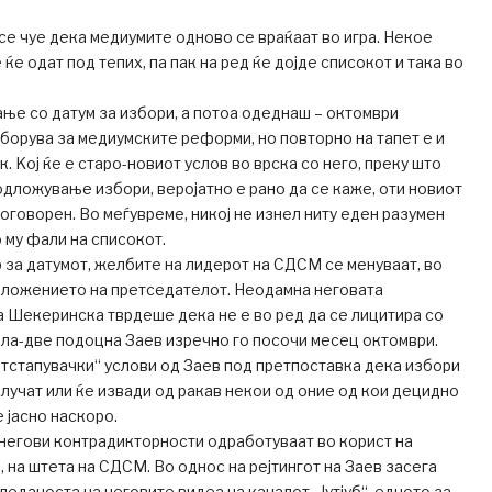
е чуе дека медиумите одново се враќаат во игра. Некое
 ќе одат под тепих, па пак на ред ќе дојде списокот и така во
ње со датум за избори, а потоа одеднаш – октомври
борува за медиумските реформи, но повторно на тапет е и
. Kој ќе е старо-новиот услов во врска со него, преку што
одложување избори, веројатно е рано да се каже, оти новиот
договорен. Во меѓувреме, никој не изнел ниту еден разумен
о му фали на списокот.
р за датумот, желбите на лидерот на СДСМ се менуваат, во
оложението на претседателот. Неодамна неговата
 Шекеринска тврдеше дека не е во ред да се лицитира со
ела-две подоцна Заев изречно го посочи месец октомври.
отстапувачки“ услови од Заев под претпоставка дека избори
случат или ќе извади од ракав некои од оние од кои децидно
 јасно наскоро.
негови контрадикторности одработуваат во корист на
, на штета на СДСМ. Во однос на рејтингот на Заев засега
леданоста на неговите видеа на каналот „Јутјуб“, едното за