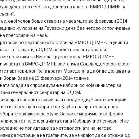
рува дека „тоа е можно додека на власт е ВМРО ДПМНЕ на
евски“.
ње, овој услов беше ставен на маса уште во февруари 2014
децидно му порача на Груевски дека без негово исполнување
 на преговарачка маса.
претвори во партиски испостави на ВМРО-ДПМНЕ. Ја уништи
ава – с` е партија. СДСМ повеќе нема да дозволи
вие политики на Никола Груевски и на ВМРО-ДПМНЕ.
 и власта на ВМРО-ДПМНЕ застанува Социјалдемократскиот
ите партнери, кои ќе ја вратат Македонија да биде држава на
ви Зоран Заев на 19 февруари 2014 година.
ката влада за спроведување избори во која министер за
стана генералниот секретар на СДСМ.
ивеаја и црвените линии за и околу медиумските реформи.
ие ги кочеа преговорите во Kлубот на пратеници, пред
зборите закажани за 5 јуни, Заевите медиумски реформи
оп-приоритет на опозицијата стана Избирачкиот список. И не
последно не попушташе за методологијата на негово
вна регистрација на граѓаните, за на крајот да се откаже од