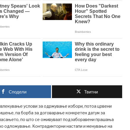
Сподели
Твитни
овлекување услови за одржување избори, потоа црвени
ришење, па борба за договарање конкретен датум за
ласањето, по што се оживуваат подзаборавени прашања
ово одложување. Kонтрадикторни настапи и менување на