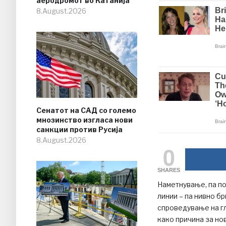
аеродромот во Катанија
8.August.2026
Сенатот на САД со големо
мнозинство изгласа нови
санкции против Русија
8.August.2026
0
SHARES
Наметнување, па п
линии – па нивно б
спроведување на г
како причина за н