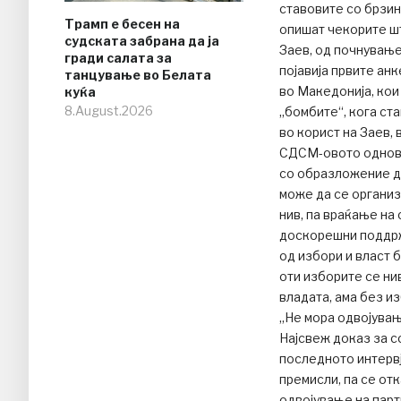
ставовите со брзин
Трамп е бесен на
опишат чекорите шт
судската забрана да ја
Заев, од почнување
гради салата за
појавија првите ан
танцување во Белата
во Македонија, кои
куќа
8.August.2026
„бомбите“, кога ст
во корист на Заев,
СДСМ-овото одново
со образложение де
може да се организ
нив, па враќање на
доскорешни поддржу
од избори и власт 
оти изборите се ни
владата, ама без и
„Не мора одвојувањ
Најсвеж доказ за с
последното интервју
премисли, па се от
одвојување на парт