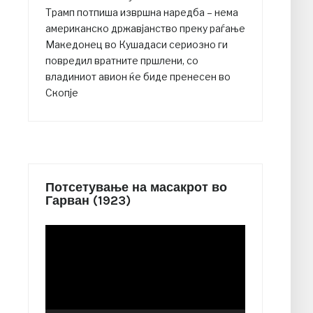
Трамп потпиша извршна наредба – нема
американско државјанство преку раѓање
Македонец во Кушадаси сериозно ги
повредил вратните пршлени, со
владиниот авион ќе биде пренесен во
Скопје
Потсетување на масакрот во
Гарван (1923)
Video
Player