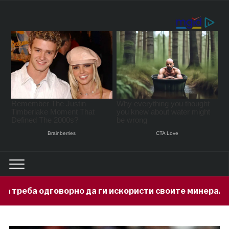
о да ги искористи своите минерални богатства