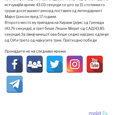
истчувајќи време 43.03 секунди со што за 15 стотинки го
сруши досегашниот рекорд поставен од легендарниот
Мајкл Џонсон пред 17 години.
Второто место му припадна на Кирани Џејмс од Гренада
(43,76 секунди), а трет беше Лешон Мерит од САД(43,85
секунди).За Јамајчанецот ова беше седмо најсјано одличје
од ОИ и трето од најкусите трки. Претходно победи
Пронајдете не на следниве мрежи: