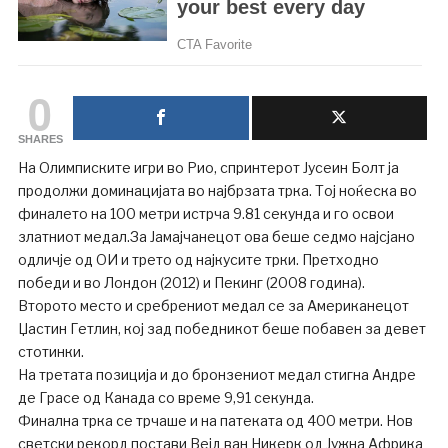
0
SHARES
На Олимписките игри во Рио, спринтерот Јусеин Болт ја
продолжи доминацијата во најбрзата трка. Тој ноќеска во
финалето на 100 метри истрча 9.81 секунда и го освои
златниот медал.За Јамајчанецот ова беше седмо најсјано
одличје од ОИ и трето од најкусите трки. Претходно
победи и во Лондон (2012) и Пекинг (2008 година).
Второто место и сребрениот медал се за Американецот
Џастин Гетлин, кој зад победникот беше побавен за девет
стотинки.
На третата позиција и до бронзениот медал стигна Андре
де Грасе од Канада со време 9,91 секунда.
Финална трка се трчаше и на патеката од 400 метри. Нов
светски рекорд постави Вејд ван Никерк од Јужна Африка