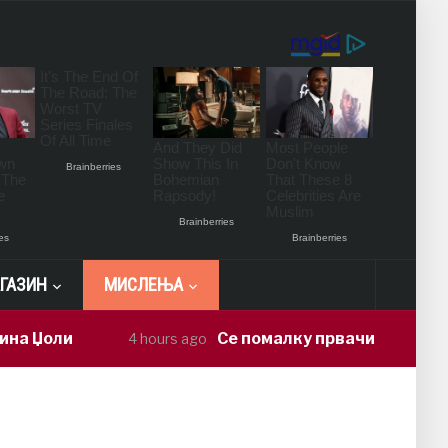
ГАЗИН
МИСЛЕЊА
а Џоли
Се помалку првачиња – партии
4 hours ago