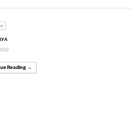
уа
ЈУА
.2012
nue Reading →