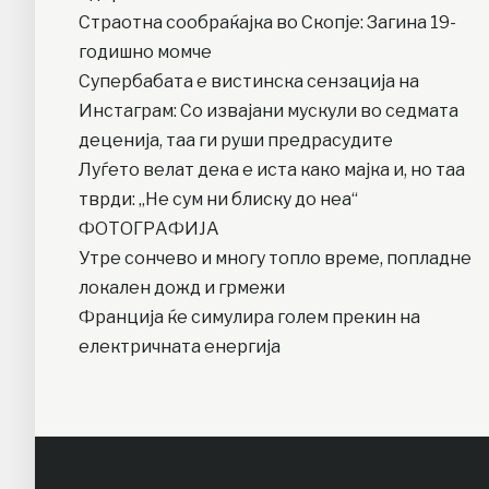
Страотна сообраќајка во Скопје: Загина 19-
годишно момче
Супербабата е вистинска сензација на
Инстаграм: Со извајани мускули во седмата
деценија, таа ги руши предрасудите
Луѓето велат дека е иста како мајка и, но таа
тврди: „Не сум ни блиску до неа“
ФОТОГРАФИЈА
Утре сончево и многу топло време, попладне
локален дожд и грмежи
Франција ќе симулира голем прекин на
електричната енергија