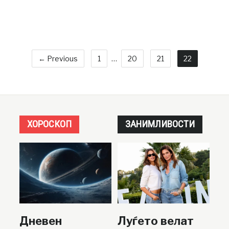
← Previous
1
…
20
21
22
ХОРОСКОП
ЗАНИМЛИВОСТИ
Дневен
Луѓето велат