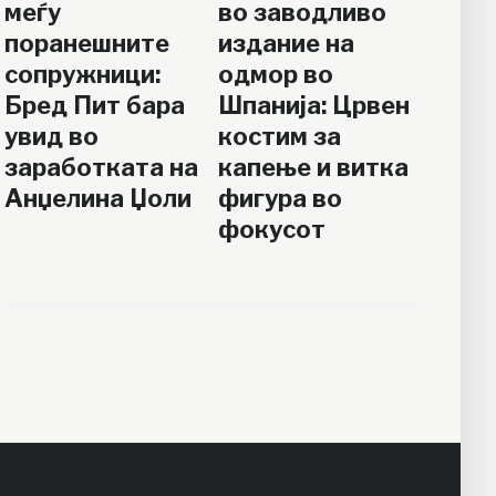
меѓу
во заводливо
поранешните
издание на
сопружници:
одмор во
Бред Пит бара
Шпанија: Црвен
увид во
костим за
заработката на
капење и витка
Анџелина Џоли
фигура во
фокусот