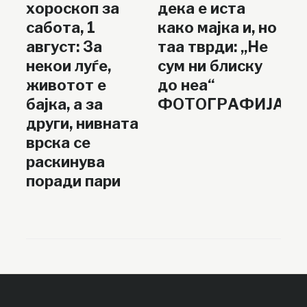
хороскоп за
дека е иста
сабота, 1
како мајка и, но
август: За
таа тврди: „Не
некои луѓе,
сум ни блиску
животот е
до неа“
бајка, а за
ФОТОГРАФИЈА
други, нивната
врска се
раскинува
поради пари