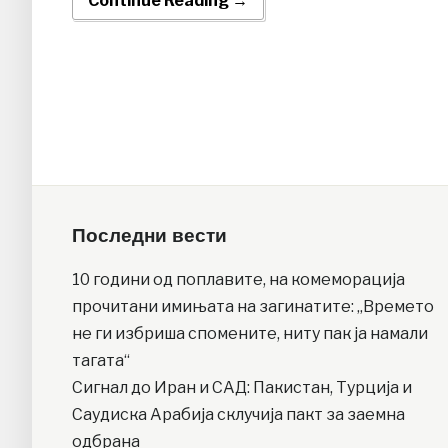
Continue Reading →
Последни вести
10 години од поплавите, на комеморација
прочитани имињата на загинатите: „Времето
не ги избриша спомените, ниту пак ја намали
тагата“
Сигнал до Иран и САД: Пакистан, Турција и
Саудиска Арабија склучија пакт за заемна
одбрана