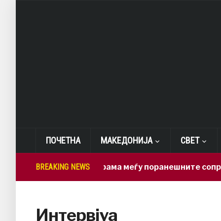
ПОЧЕТНА
МАКЕДОНИЈА
СВЕТ
BREAKING NEWS
Нова драма меѓу поранешните сопружн
Интервјуа