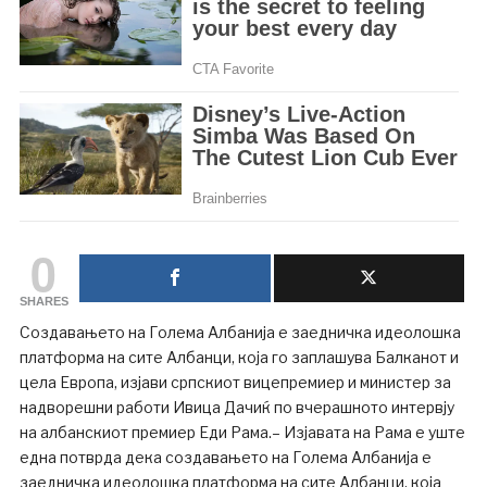
0
SHARES
Создавањето на Голема Албанија е заедничка идеолошка
платформа на сите Албанци, која го заплашува Балканот и
цела Европа, изјави српскиот вицепремиер и министер за
надворешни работи Ивица Дачиќ по вчерашното интервју
на албанскиот премиер Еди Рама.– Изјавата на Рама е уште
една потврда дека создавањето на Голема Албанија е
заедничка идеолошка платформа на сите Албанци, која