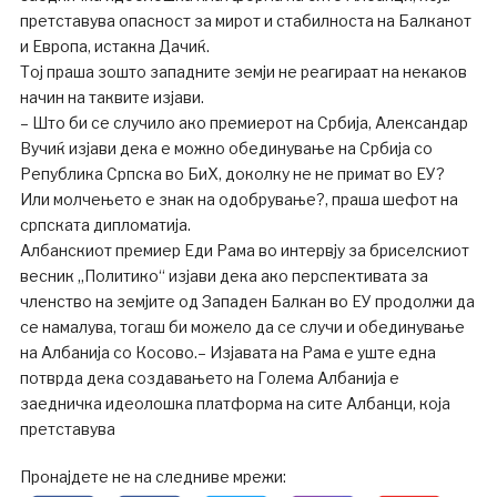
претставува опасност за мирот и стабилноста на Балканот
и Европа, истакна Дачиќ.
Тој праша зошто западните земји не реагираат на некаков
начин на таквите изјави.
– Што би се случило ако премиерот на Србија, Александар
Вучиќ изјави дека е можно обединување на Србија со
Република Српска во БиХ, доколку не не примат во ЕУ?
Или молчењето е знак на одобрување?, праша шефот на
српската дипломатија.
Албанскиот премиер Еди Рама во интервју за бриселскиот
весник „Политико“ изјави дека ако перспективата за
членство на земјите од Западен Балкан во ЕУ продолжи да
се намалува, тогаш би можело да се случи и обединување
на Албанија со Косово.– Изјавата на Рама е уште една
потврда дека создавањето на Голема Албанија е
заедничка идеолошка платформа на сите Албанци, која
претставува
Пронајдете не на следниве мрежи: