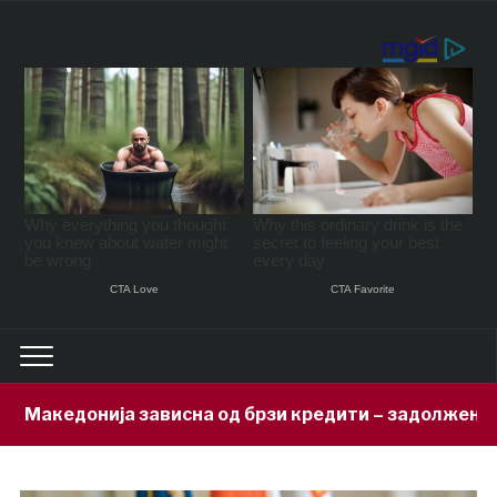
висна од брзи кредити – задолжени 333 милиони евра 