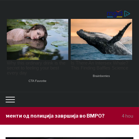
ија завршија во ВМРО?
Под покровите
4 hours ago