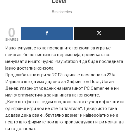
0
SHARES
Иако купувањето на последните конзоли за играње
некогаш беше вистинска церемонија, времињата се
менуваат и ништо чудно Play Station 4 да биде последната
јавно достапна конзола.
Продажбата на игри за 2012 година е намалена за 22%.
Изјавата што ја има дадено за Хафингтон Пост, Логан
Декер, главниот уредник на магазинот PC Gamer не е ни
малку оптимистичка за иднината на конзолите.
„Како што јас го гледам ова, конзолата е уред кој ве штити
од играње игри кои не сте ги платиле“. Декер исто така
додава дека ова е „брутално време“ и најверојатно не е
нешто што фирмите кои што произведуваат игри можат да
си го дозволат.