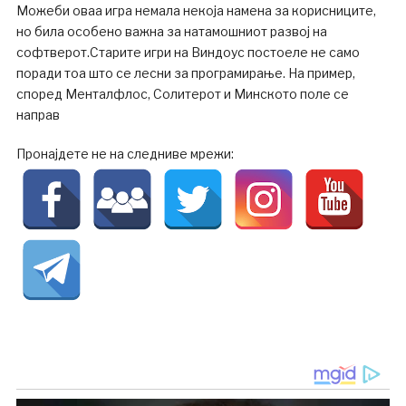
Можеби оваа игра немала некоја намена за корисниците,
но била особено важна за натамошниот развој на
софтверот.Старите игри на Виндоус постоеле не само
поради тоа што се лесни за програмирање. На пример,
според Менталфлос, Солитерот и Минското поле се
направ
Пронајдете не на следниве мрежи: