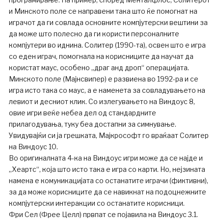
и Минското поле се направени така што ќе помогнат на
играчот да ги совлада основните компјутерски вештини за
да може што полесно да ги користи персоналните
компјутери во иднина. Солитер (1990-та), освен што е игра
со еден играч, помогнала на корисниците да научат да
користат маус, особено „драг анд дроп“ операцијата.
Минското поле (Мајнсвипер) е развиена во 1992-ра и се
игра исто така со маус, а е наменета за совладувањето на
левиот и десниот клик. Со излегувањето на Виндоус 8,
овие игри веќе небеа дел од стандардните
прилагодувања, туку беа достапни за симнување.
Увидувајќи си ја грешката, Мајкрософт го враќаат Солитер
на Виндоус 10.
Во оригиналната 4-ка на Виндоус игри може да се најде и
„Хеартс“, која што исто така е игра со карти. Но, нејзината
намена е комуникацијата со останатите играчи (фиктивни),
за да може корисниците да се навикнат на подоцнежните
компјутерски интеракции со останатите корисници.
Фри Сел (Фрее Целл) првпат се појавила на Виндоус 3.1.