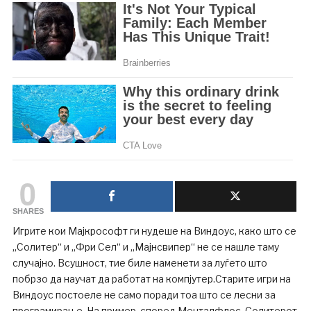
0
SHARES
Игрите кои Мајкрософт ги нудеше на Виндоус, како што се
„Солитер“ и „Фри Сел“ и „Мајнсвипер“ не се нашле таму
случајно. Всушност, тие биле наменети за луѓето што
побрзо да научат да работат на компјутер.Старите игри на
Виндоус постоеле не само поради тоа што се лесни за
програмирање. На пример, според Менталфлос, Солитерот