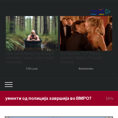
ија завршија во ВМРО?
Под покровит
14 hours ago