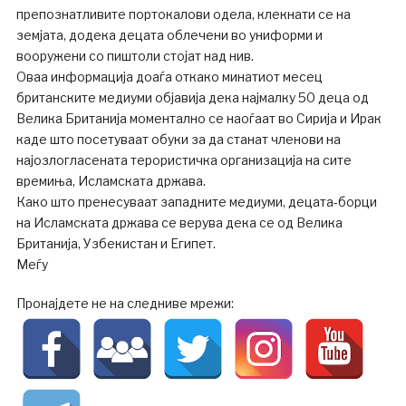
препознатливите портокалови одела, клекнати се на
земјата, додека децата облечени во униформи и
вооружени со пиштоли стојат над нив.
Оваа информација доаѓа откако минатиот месец
британските медиуми објавија дека најмалку 50 деца од
Велика Британија моментално се наоѓаат во Сирија и Ирак
каде што посетуваат обуки за да станат членови на
најозлогласената терористичка организација на сите
времиња, Исламската држава.
Како што пренесуваат западните медиуми, децата-борци
на Исламската држава се верува дека се од Велика
Британија, Узбекистан и Египет.
Меѓу
Пронајдете не на следниве мрежи: