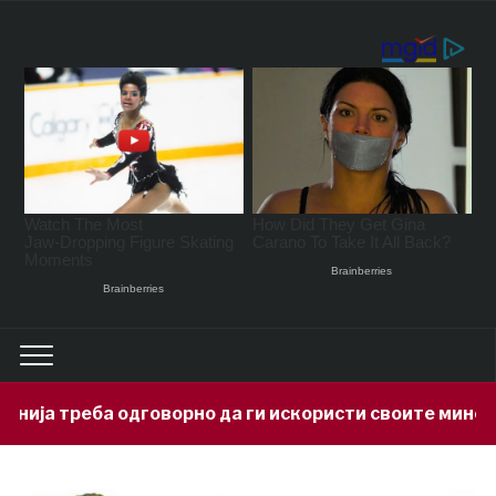
орно да ги искористи своите минерални богатства