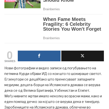
0
SHARES
Нови фотографии и видео записи од погубувањето на
петмина Курди објави ИД со кои што го шокираше светот.
Егзекутори се деца!Како што пренесуваат западните
медиуми, децата-борци на Исламската држава се верува
дека се од Велика Британија, Узбекистан и Египет.
Меѓу нивните жртви имало неколку возрасни мажи, како и
еден помлад дечко за кој што се верува дека е тинејџер.
Заробениците на Исламската држава, облечени во