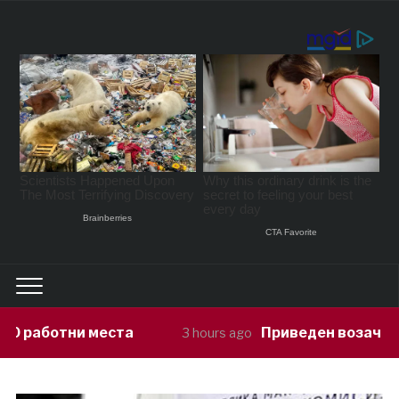
Приведен возач кој ја предизвикал нес
3 hours ago