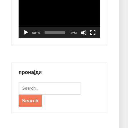
Player
00:00
08:51
пронајди