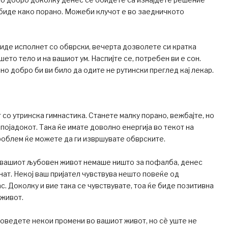
 биде како порано. Можеби клучот е во заедничкото
иде исполнет со обврски, вечерта дозволете си кратка
шето тело и на вашиот ум. Наспијте се, потребен ви е сон.
 но добро би ви било да одите не рутински преглед кај лекар.
 со утринска гимнастика. Станете малку порано, вежбајте, но
 појадокот. Така ќе имате доволно енергија во текот на
роблем ќе можете да ги извршувате обврските.
 вашиот љубовен живот немаше ништо за пофалба, денес
нат. Некој ваш пријател чувствува нешто повеќе од
с. Доколку и вие така се чувствувате, тоа ќе биде позитивна
 живот.
оведете некои промени во вашиот живот, но сѐ уште не