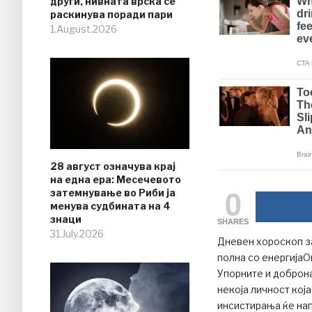
други, нивната врска се
раскинува поради пари
1.August.2026
28 август означува крај
на една ера: Месечевото
0
затемнување во Риби ја
менува судбината на 4
знаци
SHARES
31.July.2026
Дневен хороскоп за
полна со енергија
Упорните и доброна
некоја личност која
инсистирања ќе нап