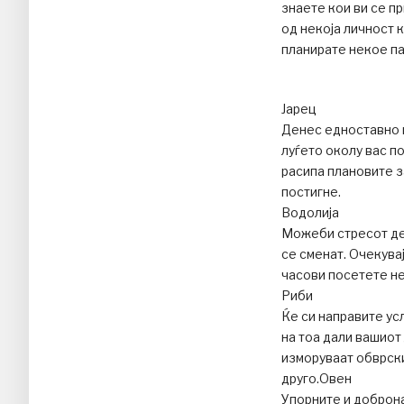
знаете кои ви се п
од некоја личност 
планирате некое па
Јарец
Денес едноставно н
луѓето околу вас п
расипа плановите за
постигне.
Водолија
Можеби стресот ден
се сменат. Очекува
часови посетете не
Риби
Ќе си направите ус
на тоа дали вашиот
изморуваат обврски
друго.Овен
Упорните и доброна