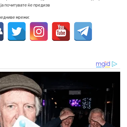
 ја почитувате ќе предизв
ледниве мрежи: