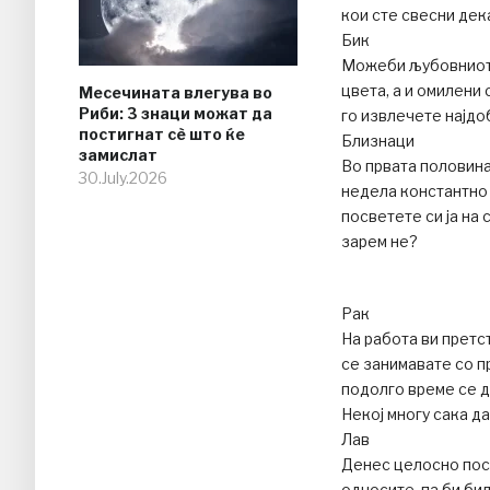
кои сте свесни дек
Бик
Можеби љубовниот 
цвета, а и омилени 
Месечината влегува во
Риби: 3 знаци можат да
го извлечете најдо
постигнат сè што ќе
Близнаци
замислат
Во првата половина
30.July.2026
недела константно 
посветете си ја на 
зарем не?
Рак
На работа ви претс
се занимавате со п
подолго време се д
Некој многу сака д
Лав
Денес целосно посв
односите, па би би