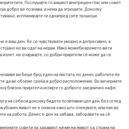
риоритетите. Послушајте го вашиот внатрешен глас или совет
која добро ве познава, и нема да згрешите. Доколку
тување, испланирајте ги однапред сите трошоци.
е е ваш ден. Ќе се чувствувате уморно и депресивно, а
остојано ќе ви одат на нерви. Иако можеби времето ви ги
 излет, не очајувајте, со добри пријатели сѐ може да се
овиве ви беше број еден на листата, но денес работите ќе
јте да ве обземе среќа и добро расположение. Во вечерните
кој близок пријател и испијте го доброто заедничко кафе.
луга на себеси доколку бидете позитивни цел ден, без оглед
 љубовен живот не е онаков како што очекувате, или пак ве
те на работа. Денес е ден за забава, заборавете на сѐ
мерните совети за здравиот начин на живот од страна на