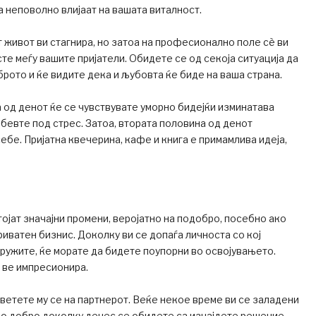
а неповолно влијаат на вашата виталност.
живот ви стагнира, но затоа на професионално поле сѐ ви
сте меѓу вашите пријатели. Обидете се од секоја ситуација да
брото и ќе видите дека и љубовта ќе биде на ваша страна.
 од денот ќе се чувствувате уморно бидејќи изминатава
бевте под стрес. Затоа, втората половина од денот
себе. Пријатна квечерина, кафе и книга е примамлива идеја,
тојат значајни промени, веројатно на подобро, посебно ако
риватен бизнис. Доколку ви се допаѓа личноста со кој
ружите, ќе морате да бидете поупорни во освојувањето.
а ве импресионира.
етете му се на партнерот. Веќе некое време ви се заладени
ло добро доколку денес се обидете са изнајдете решение