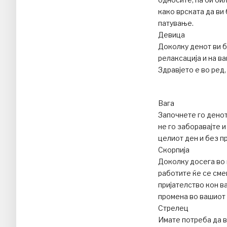
како врската да ви
патување.
Девица
Доколку денот ви б
релаксација и на ва
Здравјето е во ред,
Вага
Започнете го денот
не го заборавајте и
целиот ден и без п
Скорпија
Доколку досега во
работите ќе се сме
пријателство кон ва
промена во вашиот
Стрелец
Имате потреба да в