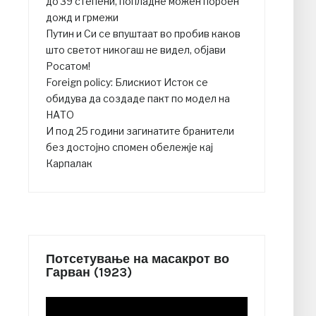
до 39 степени, попладне можен пороен
дожд и грмежи
Путин и Си се впуштаат во пробив каков
што светот никогаш не видел, објави
Росатом!
Foreign policy: Блискиот Исток се
обидува да создаде пакт по модел на
НАТО
И под 25 години загинатите бранители
без достојно спомен обележје кај
Карпалак
Потсетување на масакрот во
Гарван (1923)
Video