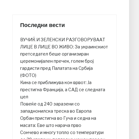
Последни вести
ВУЧИЌ И ЗЕЛЕНСКИ РАЗГОВОРУВААТ
ЛИЦЕ В ЛИЦЕ ВО ЖИВО: За украинскиот
претседател беше организиран
церемонијален пречек, голем број
гардисти пред Палатата на Србија
(ФОТО)
Кина се приближува кон врвот: Ја
престигна Франција, а САД се следната
цел
Повеќе од 240 заразени со
западнонилска треска во Европа
Орбан пристигна во Гуча и седна на
масата: Еве што нарача прво
Сончево и многу топло со температури