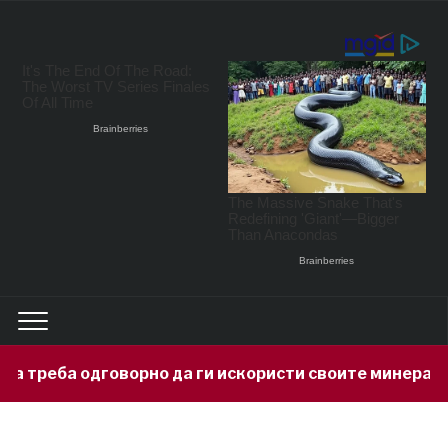
о да ги искористи своите минерални богатства