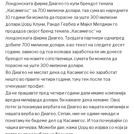
Лондонската фирма Диагео го купи брендот текила
„Касамигос“ за 700 милиони долари, таа сума во наредните
10 години би можела да порасне за уште 300 милиони
долари.Џорџ Клуни, Ранде Гербер и Мајкл Мелдман го
продадоа својот бренд текила „Касамигос“ на
лондонската фирма Диагео. Тројцата партнери однапред
добиле 700 милиони долари, а во текот на следите десет
години, зависно од тоа колкава заработка ќе им донесе
брендот на новите сопственици, сумата би можела да
порасне на уште 300 милиони долари.
Во Диагео не мислат дека од Касамигос ќе заработат
нешто во првите четири години, туку тек после тоа
очекуваат профит.
Да не прашавте пред четири години дали имаме компанија
вредна милијарда долари, би кажале дека немаме. Овој
потег ја покажува вербата на Диагео во нашата компанија и
нашата верба во Диагео. Сепак, ние не одиме никаде и
понатаму ќе бидеме дел од Касамигос. И тоа почнувајќи со
чашка вечерва. Можеби две, кажа Џорџ во изјава со која ја