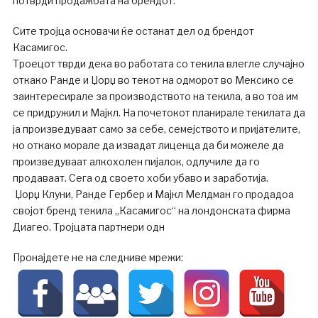
потврди продажбата на брендот.
Сите тројца основачи ќе останат дел од брендот
Касамигос.
Троецот тврди дека во работата со текила влегле случајно
откако Ранде и Џорџ во текот на одморот во Мексико се
заинтересирале за производството на текила, а во тоа им
се придружил и Мајкл. На почетокот планирале текилата да
ја произведуваат само за себе, семејството и пријателите,
но откако морале да извадат лиценца да би можеле да
произведуваат алкохолен пијалок, одлучиле да го
продаваат. Сега од своето хоби убаво и заработија.
Џорџ Клуни, Ранде Гербер и Мајкл Мелдман го продадоа
својот бренд текила „Касамигос“ на лондонската фирма
Диагео. Тројцата партнери одн
Пронајдете не на следниве мрежи: