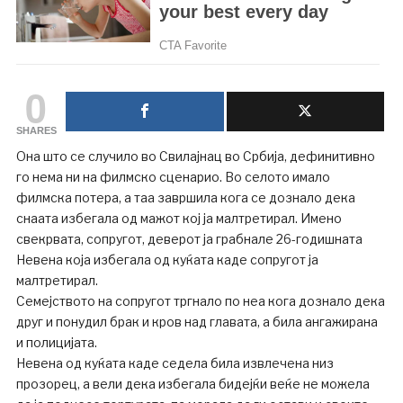
0
SHARES
Она што се случило во Свилајнац во Србија, дефинитивно
го нема ни на филмско сценарио. Во селото имало
филмска потера, а таа завршила кога се дознало дека
снаата избегала од мажот кој ја малтретирал. Имено
свекрвата, сопругот, деверот ја грабнале 26-годишната
Невена која избегала од куќата каде сопругот ја
малтретирал.
Семејството на сопругот тргнало по неа кога дознало дека
друг и понудил брак и кров над главата, а била ангажирана
и полицијата.
Невена од куќата каде седела била извлечена низ
прозорец, а вели дека избегала бидејќи веќе не можела