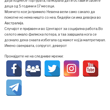
да ја поднесе тортурата, па морала да ги остави и своите
деца од 5 години и 17 месеци.
Момчето кое ја примило Невена вели само сакало да
помогне но нема ништо со неа, бидејќи си има девојка во
Австралија.
Случајот е пријавен и во Центарот за социјална работа.Во
селото имало филмска потера, а таа завршила кога се
дознало дека снаата избегала од мажот кој ја малтретирал.
Имено свекрвата, сопругот, деверот
Пронајдете не на следниве мрежи: