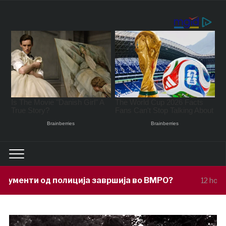
ја завршија во ВМРО?
Под покровите
12 hours ago