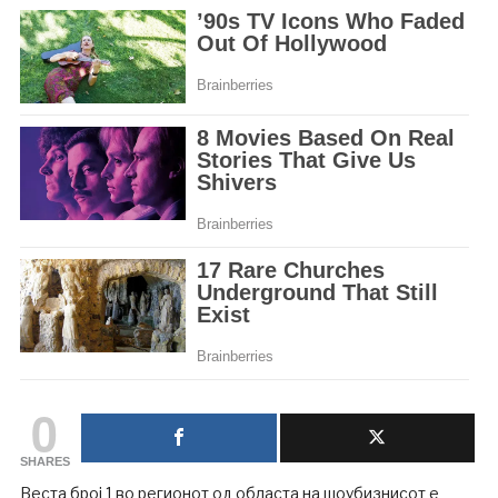
0
SHARES
Веста број 1 во регионот од областа на шоубизнисот е