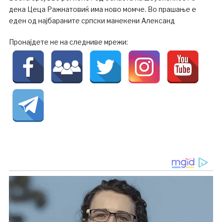
дека Цеца Ражнатовиќ има ново момче. Во прашање е
еден од најбараните српски манекени Александ
Пронајдете не на следниве мрежи: