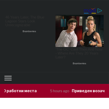
Приведен возач кој ја предизвикал не
5 hours ago