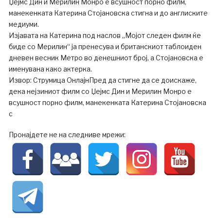
Џејмс Дин и Мерилин Монро е всушност порно филм,
манекенката Катерина Стојановска стигна и до англиските
медиуми.
Изјавата на Катерина под наслов „Мојот следен филм ќе
биде со Мерилин“ ја пренесува и британскиот таблоиден
дневен весник Метро во денешниот број, а Стојановска е
именувана како актерка.
Извор: Струмица ОнлајнПред да стигне да се доискаже,
дека нејзиниот филм со Џејмс Дин и Мерилин Монро е
всушност порно филм, манекенката Катерина Стојановска
с
Пронајдете не на следниве мрежи: