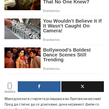
0
SHARES
Македонската старлета ја пишува и во британски весник!
Пред да стигне да се доискаже, дека нејзиниот филм со