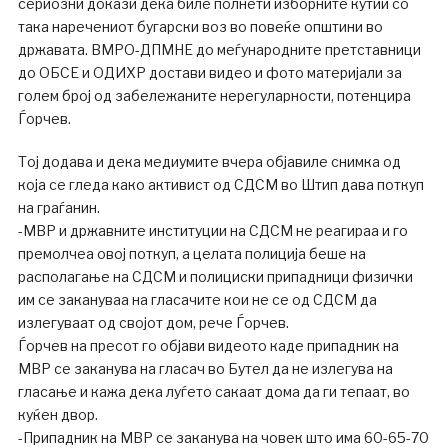
сериозни докази дека биле полнети изборните кутии со
така наречениот бугарски воз во повеќе општини во
државата. ВМРО-ДПМНЕ до меѓународните претставници
до ОБСЕ и ОДИХР достави видео и фото материјали за
голем број од забележаните нерегуларности, потенцира
Ѓорчев.
Тој додава и дека медиумите вчера објавиле снимка од
која се гледа како активист од СДСМ во Штип дава поткуп
на граѓанин.
-МВР и државните институции на СДСМ не реагираа и го
премолчеа овој поткуп, а целата полиција беше на
располагање на СДСМ и полициски припадници физички
им се закануваа на гласачите кои не се од СДСМ да
излегуваат од својот дом, рече Ѓорчев.
Ѓорчев на пресот го објави видеото каде припадник на
МВР се заканува на гласач во Бутел да не излегува на
гласање и кажа дека луѓето сакаат дома да ги тепаат, во
куќен двор.
-Припадник на МВР се заканува на човек што има 60-65-70