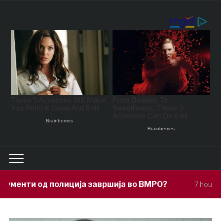
иција завршија во ВМРО?
Под покрови
7 hours ago