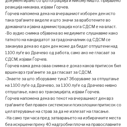
документирано со фотографија и никому ништо. Пријавено
реакција никаква, изјави Ѓорчев.
Ѓорчев напомена дека на вчерашниот изборен ден исто
така граѓаните виделе и што значи за вработените во
државната и јавна администрација кога СДСМ е на власт.
-Во аудио снимка објавена во медиумите слушнавме како
таткото на кандидатот за градоначалник од СДСМ се
заканува дека во еден ден може да бидат отпуштени над
1.100 луѓе во Драчево од работа, само ако не гласаат за
СДСМ, изјави Ѓорчев.
Ѓорчев кажа дека оваа снимка е доказ каков притисок бил
вршен врз граѓаните за да гласаат за СДСМ.
-Знаете за што зборуваме тука? Зборуваме за отпуштање
на 1.100 луѓе од Драчево, за 1.100 луѓе од Драчево нивно
отпуштање, како во транзицијата, изјави Ѓорчев.
Ѓорчев напомена дека во текот на вчерашниот ден врз
граѓаните бил правен системски и психолошки притисок со
цел втерување на страв за да не излезат на гласање.
-На само три часа пред затварањето на избирачките места
беа искршени преку 40 надгробни плочи на православните