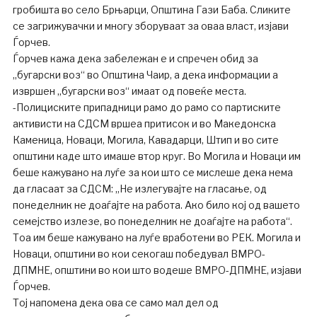
гробишта во село Брњарци, Општина Гази Баба. Сликите
се загрижувачки и многу зборуваат за оваа власт, изјави
Ѓорчев.
Ѓорчев кажа дека забележан е и спречен обид за
„бугарски воз“ во Општина Чаир, а дека информации а
извршен „бугарски воз“ имаат од повеќе места.
-Полициските припадници рамо до рамо со партиските
активисти на СДСМ вршеа притисок и во Македонска
Каменица, Новаци, Могила, Кавадарци, Штип и во сите
општини каде што имаше втор круг. Во Могила и Новаци им
беше кажувано на луѓе за кои што се мислеше дека нема
да гласаат за СДСМ: „Не излегувајте на гласање, од
понеделник не доаѓајте на работа. Ако било кој од вашето
семејство излезе, во понеделник не доаѓајте на работа“.
Тоа им беше кажувано на луѓе вработени во РЕК. Могила и
Новаци, општини во кои секогаш победувал ВМРО-
ДПМНЕ, општини во кои што водеше ВМРО-ДПМНЕ, изјави
Ѓорчев.
Тој напомена дека ова се само мал дел од