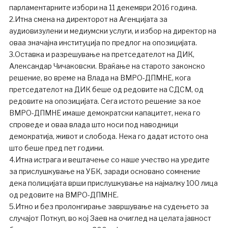
парламентарните избори на 11 декември 2016 година.
2.Итна смена на директорот на Агенцијата за
аудиовизулени и медиумски услуги, и избор на директор на
оваа значајна институција по предлог на опозицијата.
3.Оставка и разрешување на претседателот на ДИК,
Александар Чичаковски. Враќање на старото законско
решение, во време на Влада на ВМРО-ДПМНЕ, кога
претседателот на ДИК беше од редовите на СДСМ, од
редовите на опозицијата. Сега истото решение за кое
ВМРО-ДПМНЕ имаше демократски капацитет, нека го
спроведе и оваа влада што носи под наводници
демократија, живот и слобода. Нека го дадат истото она
што беше пред пет години.
4.Итна истрага и вештачење со наше учество на уредите
за прислушкување на УБК, заради основано сомнение
дека полицијата врши прислушкување на најмалку 100 лица
од редовите на ВМРО-ДПМНЕ.
5.Итно и без пролонгирање завршување на судењето за
случајот Поткуп, во кој Заев на очиглед на целата јавност