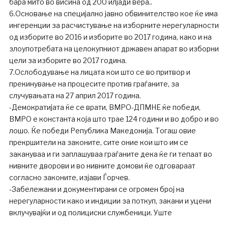
бара мито во висина од 200 илјади вера..
6.Основање на специјално јавно обвинителство кое ќе има
ингеренции за расчистување на изборните нерегуларности
од изборите во 2016 и изборите во 2017 година, како и на
злоупотребата на целокупниот државен апарат во изборни
цели за изборите во 2017 година.
7.Ослободување на лицата кои што се во притвор и
прекинување на процесите против граѓаните, за
случувањата на 27 април 2017 година.
-Демократијата ќе се врати, ВМРО-ДПМНЕ ќе победи,
ВМРО е константа која што трае 124 години и во добро и во
лошо. Ќе победи Република Македонија. Тогаш овие
прекршители на законите, сите оние кои што им се
закануваа и ги заплашуваа граѓаните дека ќе ги тепаат во
нивните дворови и во нивните домови ќе одговараат
согласно законите, изјави Ѓорчев.
-Забележани и документирани се огромен број на
нерегуларности како и индиции за поткуп, закани и уцени
вклучувајќи и од полициски службеници. Уште