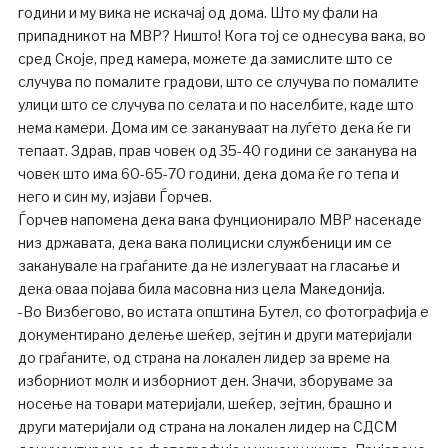
години и му вика не искачај од дома. Што му фали на
припадникот на МВР? Ништо! Кога тој се однесува вака, во
сред Скоје, пред камера, можете да замислите што се
случува по помалите градови, што се случува по помалите
улици што се случува по селата и по населбите, каде што
нема камери. Дома им се закануваат на луѓето дека ќе ги
тепаат. Здрав, прав човек од 35-40 години се заканува на
човек што има 60-65-70 години, дека дома ќе го тепа и
него и син му, изјави Ѓорчев.
Ѓорчев напомена дека вака фунционирало МВР насекаде
низ државата, дека вака полициски службеници им се
заканувале на граѓаните да не излегуваат на гласање и
дека оваа појава била масовна низ цела Македонија.
-Во Визбегово, во истата општина Бутел, со фотографија е
документирано делење шеќер, зејтин и други материјали
до граѓаните, од страна на локален лидер за време на
изборниот молк и изборниот ден. Значи, зборуваме за
носење на товари материјали, шеќер, зејтин, брашно и
други материјали од страна на локален лидер на СДСМ