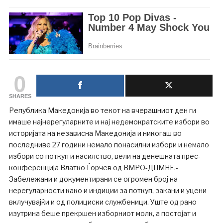
0
SHARES
Република Македонија во текот на вчерашниот ден ги
имаше најнерегуларните и нај недемократските избори во
историјата на независна Македонија и никогаш во
последниве 27 години немало понасилни избори и немало
избори со поткуп и насилство, вели на денешната прес-
конференција Влатко Ѓорчев од ВМРО-ДПМНЕ.-
Забележани и документирани се огромен број на
нерегуларности како и индиции за поткуп, закани и уцени
вклучувајќи и од полициски службеници. Уште од рано
изутрина беше прекршен изборниот молк, а постојат и