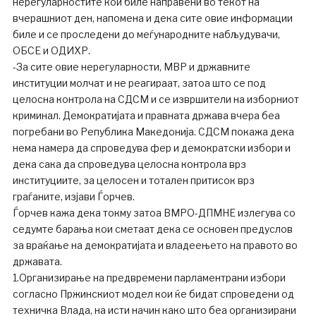
нерегуларностите кои биле направени во текот на
вчерашниот ден, напомена и дека сите овие информации
биле и се проследени до меѓународните набљудувачи,
ОБСЕ и ОДИХР.
-За сите овие нерегуларности, МВР и државните
институции молчат и не реагираат, затоа што се под
целосна контрола на СДСМ и се извршители на изборниот
криминал. Демократијата и правната држава вчера беа
погребани во Република Македонија. СДСМ покажа дека
нема намера да спроведува фер и демократски избори и
дека сака да спроведува целосна контрола врз
институциите, за целосен и тотален притисок врз
граѓаните, изјави Ѓорчев.
Ѓорчев кажа дека токму затоа ВМРО-ДПМНЕ излегува со
седумте барања кои сметаат дека се основен предуслов
за враќање на демократијата и владеењето на правото во
државата.
1.Организирање на предвремени парламентрани избори
согласно Пржинскиот модел кои ќе бидат спроведени од
техничка Влада, на исти начин како што беа организирани