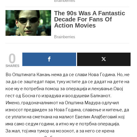
0
SHARES
Во Општината Какањ нема да се слави Нова Година. Но, не
за да се заштедат пари, туку истите да се дадат на дете на
кое му е потребна помош за операција и лекување.Овој
гест од Босна го израдува и воодушеви Балканот.
Имено, градоначалникот на Општина Мадура одлучил
износот предвиден за Нова Година, славење и китење, да
се уплати на сметкана на малиот Евелин Алајбеговиќ кој
има само седум години, а итно му е потрбна операција.
За жал, тој има тумор на мозокот, а за него се крена