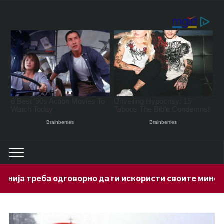
рно да ги искористи своите минерални богатства