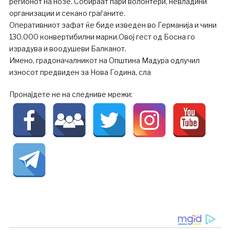
регионот на нозе. Собираат пари волонтери, невладини
организации и секако граѓаните.
Оперативниот зафат ќе биде изведен во Германија и чини
130.000 конвертибилни марки.Овој гест од Босна го
израдува и воодушеви Балканот.
Имено, градоначалникот на Општина Мадура одлучил
износот предвиден за Нова Година, сла
Пронајдете не на следниве мрежи: