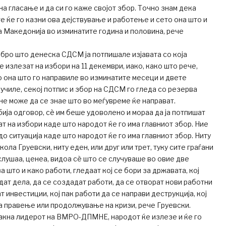
на гласање и да си го каже својот збор. Точно знам дека
е ќе го казни ова дејствување и работење и сето она што и
 Македонија во изминатите година и половина, рече
обро што денеска СДСМ ја потпишале изјавата со која
 излезат на избори на 11 декември, иако, како што рече,
 она што го направиле во изминатите месеци и двете
училе, секој потпис и збор на СДСМ го гледа со резерва
не може да се знае што во меѓувреме ќе направат.
бија одговор, сѐ им беше удоволено и мораа да ја потпишат
ат на избори каде што народот ќе го има главниот збор. Ние
до ситуација каде што народот ќе го има главниот збор. Ниту
кола Груевски, ниту еден, или друг или трет, туку сите граѓани
 слушаа, ценеа, видоа сѐ што се случуваше во овие две
за што и како работи, гледаат кој се бори за државата, кој
дат дела, да се создадат работи, да се отворат нови работни
т инвестиции, кој пак работи да се направи деструкција, кој
а правење или продолжување на кризи, рече Груевски.
такна лидерот на ВМРО-ДПМНЕ, народот ќе излезе и ќе го