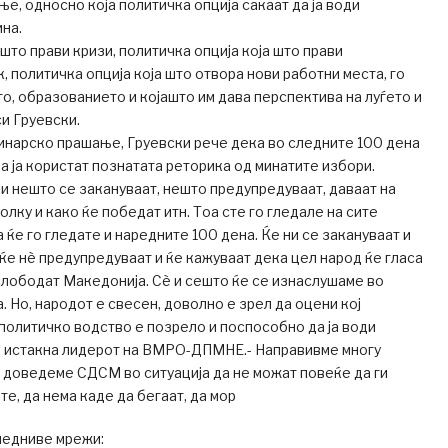
е, односно која политичка опција сакаат да ја води
на.
што прави кризи, политичка опција која што прави
к, политичка опција која што отвора нови работни места, го
о, образованието и којашто им дава перспектива на луѓето и
си Груевски.
инарско прашање, Груевски рече дека во следните 100 дена
 ја користат познатата реторика од минатите избори.
и нешто се закануваат, нешто предупредуваат, даваат на
лку и како ќе победат итн. Тоа сте го гледале на сите
 ќе го гледате и наредните 100 дена. Ќе ни се закануваат и
 ќе нѐ предупредуваат и ќе кажуваат дека цел народ ќе гласа
 ослободат Македонија. Сѐ и сешто ќе се изнаслушаме во
. Но, народот е свесен, доволно е зрел да оцени кој
 политичко водство е позрело и поспособно да ја води
, истакна лидерот на ВМРО-ДПМНЕ.- Направивме многу
и доведеме СДСМ во ситуација да не можат повеќе да ги
е, да нема каде да бегаат, да мор
ледниве мрежи: