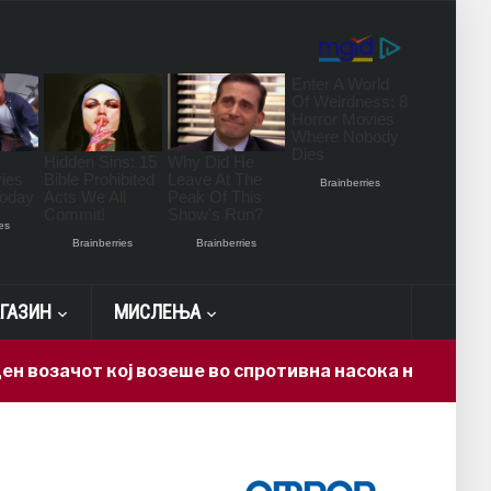
ГАЗИН
МИСЛЕЊА
от кој возеше во спротивна насока на автопатот Ско