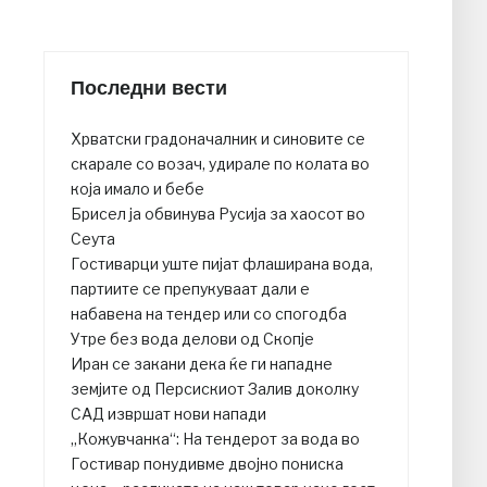
Последни вести
Хрватски градоначалник и синовите се
скарале со возач, удирале по колата во
која имало и бебе
Брисел ја обвинува Русија за хаосот во
Сеута
Гостиварци уште пијат флаширана вода,
партиите се препукуваат дали е
набавена на тендер или со спогодба
Утре без вода делови од Скопје
Иран се закани дека ќе ги нападне
земјите од Персискиот Залив доколку
САД извршат нови напади
„Кожувчанка“: На тендерот за вода во
Гостивар понудивме двојно пониска