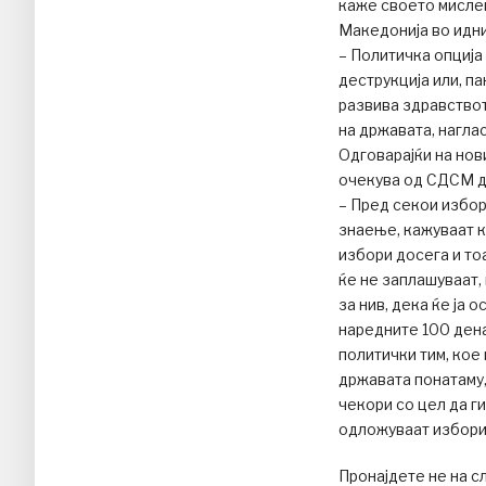
каже своето мислењ
Македонија во идни
– Политичка опција 
деструкција или, па
развива здравствот
на државата, нагла
Одговарајќи на нов
очекува од СДСМ да
– Пред секои избор
знаење, кажуваат ко
избори досега и тоа
ќе не заплашуваат,
за нив, дека ќе ја
наредните 100 дена
политички тим, кое
државата понатаму
чекори со цел да г
одложуваат изборит
Пронајдете не на с