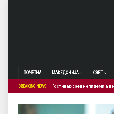
ПОЧЕТНА
МАКЕДОНИЈА
СВЕТ
СДСМ: Во Гостивар среде епидемија дежура са
BREAKING NEWS