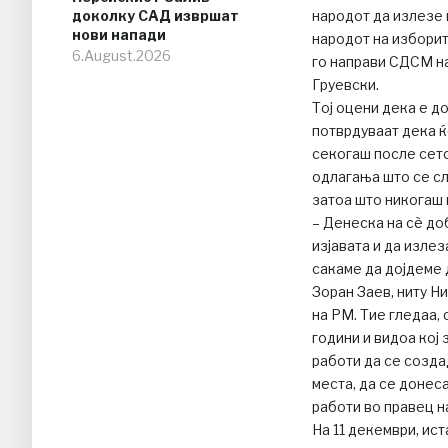
доколку САД извршат
народот да излезе 
нови напади
народот на изборит
6.August.2026
го направи СДСМ на
Груевски.
Тој оцени дека е д
потврдуваат дека ќе
секогаш после сето
одлагања што се сл
затоа што никогаш 
– Денеска на сѐ до
изјавата и да излез
сакаме да дојдеме 
Зоран Заев, ниту Ни
на РМ. Тие гледаа,
години и видоа кој 
работи да се созда
места, да се донеса
работи во правец н
На 11 декември, ис