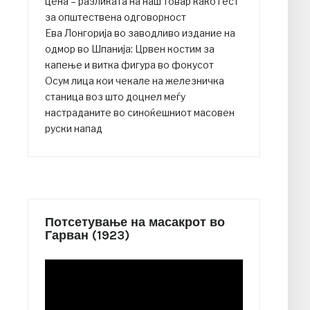
цена – разликата на наш товар како гест
за општествена одговорност
Ева Лонгорија во заводливо издание на
одмор во Шпанија: Црвен костим за
капење и витка фигура во фокусот
Осум лица кои чекале на железничка
станица воз што доцнел меѓу
настраданите во синоќешниот масовен
руски напад
Потсетување на масакрот во
Гарван (1923)
Video
Player