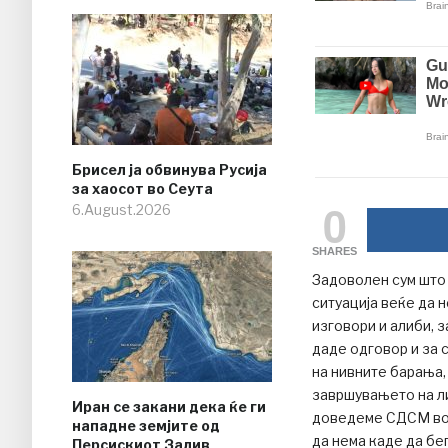
Брисел ја обвинува Русија
за хаосот во Сеута
0
6.August.2026
SHARES
Задоволен сум што
ситуација веќе да 
изговори и алиби, з
даде одговор и за 
на нивните барања
завршувањето на ли
Иран се закани дека ќе ги
доведеме СДСМ во с
нападне земјите од
да нема каде да бег
Персискиот Залив