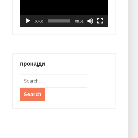
00:00
08:51
пронајди