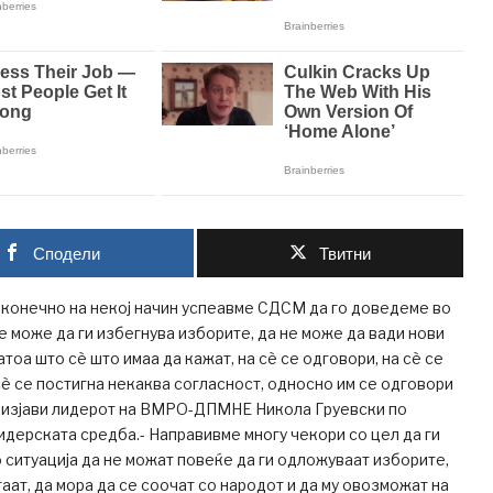
Сподели
Твитни
 конечно на некој начин успеавме СДСМ да го доведеме во
не може да ги избегнува изборите, да не може да вади нови
атоа што сѐ што имаа да кажат, на сѐ се одговори, на сѐ се
сѐ се постигна некаква согласност, односно им се одговори
, изјави лидерот на ВМРО-ДПМНЕ Никола Груевски по
дерската средба.- Направивме многу чекори со цел да ги
итуација да не можат повеќе да ги одложуваат изборите,
аат, да мора да се соочат со народот и да му овозможат на