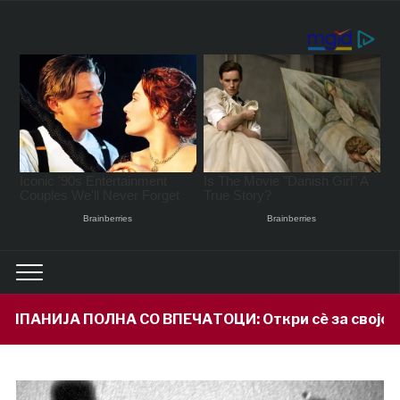
ВПЕЧАТОЦИ: Откри сè за својот внук Илијан и призн