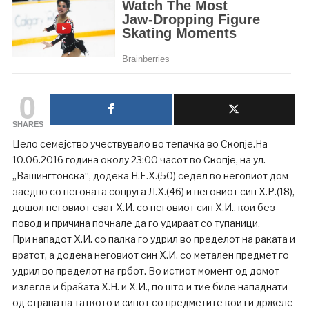
0
SHARES
Цело семејство учествувало во тепачка во Скопје.На
10.06.2016 година околу 23:00 часот во Скопје, на ул.
„Вашингтонска“, додека Н.Е.Х.(50) седел во неговиот дом
заедно со неговата сопруга Л.Х.(46) и неговиот син Х.Р.(18),
дошол неговиот сват Х.И. со неговиот син Х.И., кои без
повод и причина почнале да го удираат со тупаници.
При нападот Х.И. со палка го удрил во пределот на раката и
вратот, а додека неговиот син Х.И. со метален предмет го
удрил во пределот на грбот. Во истиот момент од домот
излегле и браќата Х.Н. и Х.И., по што и тие биле нападнати
од страна на таткото и синот со предметите кои ги држеле