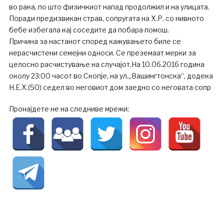
во рака, по што физичкиот напад продолжил и на улицата.
Поради предизвикан страв, сопругата на Х.Р. со нивното
бебе избегала кај соседите да побара помош.
Причина за настанот според кажувањето биле се
нерасчистени семејни односи. Се преземаат мерки за
целосно расчистување на случајот.На 10.06.2016 година
околу 23:00 часот во Скопје, на ул.„Вашингтонска“, додека
Н.Е.Х.(50) седел во неговиот дом заедно со неговата сопр
Пронајдете не на следниве мрежи: