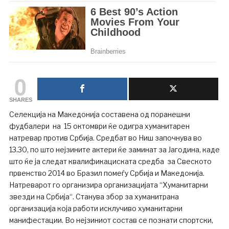
0
SHARES
Селекција на Македонија составена од поранешни
фудбалери на 15 октомври ќе одигра хуманитарен
натревар против Србија. Средбат во Ниш започнува во
13.30, по што нејзините актери ќе заминат за Јагодина, каде
што ќе ja следат квалификациската средба за Свеското
првенство 2014 во Бразил помеѓу Србија и Македонија.
Натреварот го организира организацијата “Хуманитарни
звезди на Србија“. Станува збор за хуманитрана
организација која работи исклучиво хуманитарни
манифестации. Во нејзиниот состав се познати спортски,