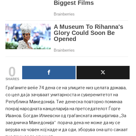
0
SHARES
Граѓаните веќе 74 дена се на улиците низ целата држава,
со цел да ја зачуваат унитарноста и суверенитетот на
Република Македонија. Тие денеска повторно поминаа
покрај народната канцеларија на претседателот Ѓорге
Иванов. Богдан Илиевски од граѓанската иницијатива „За
заедничка Македонија“ порача дека не може да му се
верува на човек кој каде и да оди, зборува она што сакаат