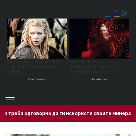
 да ги искористи своите минерални богатства