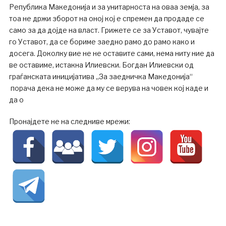
Република Македонија и за унитарноста на оваа земја, за
тоа не држи зборот на оној кој е спремен да продаде се
само за да дојде на власт. Грижете се за Уставот, чувајте
го Уставот, да се бориме заедно рамо до рамо како и
досега. Доколку вие не не оставите сами, нема ниту ние да
ве оставиме, истакна Илиевски. Богдан Илиевски од
граѓанската иницијатива „За заедничка Македонија“
порача дека не може да му се верува на човек кој каде и
да о
Пронајдете не на следниве мрежи: