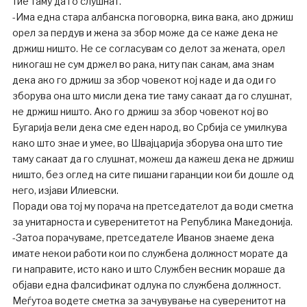
тие таму да го слушнат.
-Има една стара албанска поговорка, вика вака, ако држиш
орел за пердув и жена за збор може да се каже дека не
држиш ништо. Не се согласувам со делот за жената, орел
никогаш не сум држел во рака, ниту пак сакам, ама знам
дека ако го држиш за збор човекот кој каде и да оди го
зборува она што мисли дека тие таму сакаат да го слушнат,
не држиш ништо. Ако го држиш за збор човекот кој во
Бугарија вели дека сме еден народ, во Србија се умилкува
како што знае и умее, во Швајцарија зборува она што тие
таму сакаат да го слушнат, можеш да кажеш дека не држиш
ништо, без оглед на сите пишани гаранции кои би дошле од
него, изјави Илиевски.
Поради ова тој му порача на претседателот да води сметка
за унитарноста и суверенитетот на Република Македонија.
-Затоа порачуваме, претседателе Иванов знаеме дека
имате некои работи кои по службена должност морате да
ги направите, исто како и што Службен весник мораше да
објави една фалсификат одлука по службена должност.
Меѓутоа водете сметка за зачувување на суверенитот на