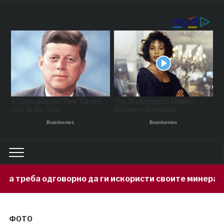
рно да ги искористи своите минерални богатства
ФОТО