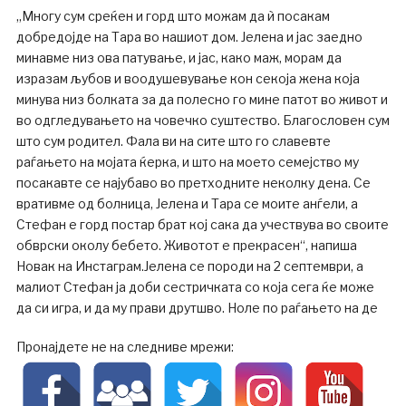
„Многу сум среќен и горд што можам да ѝ посакам
добредојде на Тара во нашиот дом. Јелена и јас заедно
минавме низ ова патување, и јас, како маж, морам да
изразам љубов и воодушевување кон секоја жена која
минува низ болката за да полесно го мине патот во живот и
во одгледувањето на човечко суштество. Благословен сум
што сум родител. Фала ви на сите што го славевте
раѓањето на мојата ќерка, и што на моето семејство му
посакавте се најубаво во претходните неколку дена. Се
вративме од болница, Јелена и Тара се моите анѓели, а
Стефан е горд постар брат кој сака да учествува во своите
обврски околу бебето. Животот е прекрасен“, напиша
Новак на Инстаграм.Јелена се породи на 2 септември, а
малиот Стефан ја доби сестричката со која сега ќе може
да си игра, и да му прави друтшво. Ноле по раѓањето на де
Пронајдете не на следниве мрежи: