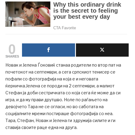
0
SHARES
Новак и Јелена Ѓоковиќ станаа родители по втор пат на
почетокот на септември, а сега српскиот тенисер се
пофали со фотографија на која е и неговата
ќеркичка.Јелена се породи на 2 септември, а малиот
Стефан ја доби сестричката со која сега ќе може да си
игра, и да му прави друтшво. Ноле по раѓањето на
девојчето Тара не се огласи, но во саботата на
социјалните мрежи постираше фотографија со неа.
Тара, Стефан, Новак и Јелена ги здружија силите и ги
ставија своите раце една на друга.