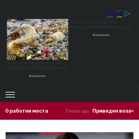
Приведен возач кој ја предизвикал 
7 hours ago