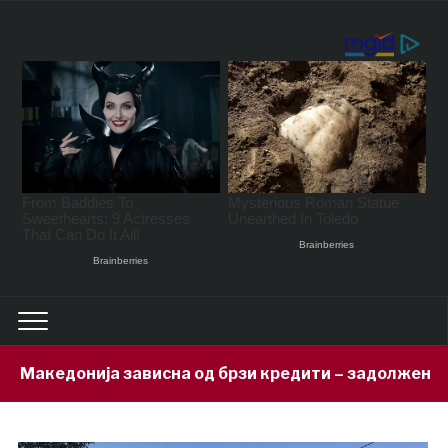
сна од брзи кредити – задолжени 333 милиони евра за