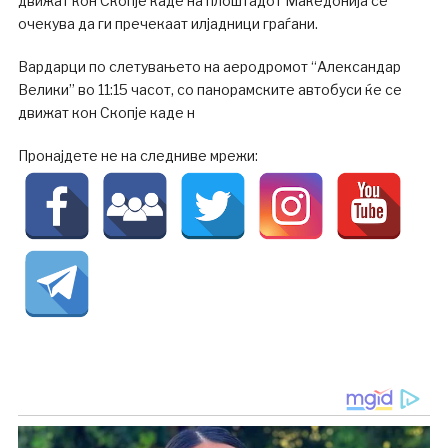
движат кон Скопје каде на плоштадот Македонија се
очекува да ги пречекаат илјадници граѓани.
Вардарци по слетувањето на аеродромот “Александар
Велики” во 11:15 часот, со панорамските автобуси ќе се
движат кон Скопје каде н
Пронајдете не на следниве мрежи: