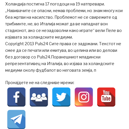
Холандија постигна 17 погодоци на 19 натпревари.
„Навивачите се опасни, немав проблеми, но знам многу кои
беа жртви на насилство. Проблемот не се свирежите од
трибиинте, не, во Италија можат да ве нападнат вон
стадионот, ако се незадоволни како играте“ вели Пеле во
изјавата за холандските медиуми.
Copyright 2013 Puls24 Сите права се задржани. Текстот не
смее да се печати или емитува, во целина или во делови
без договор со Puls24.Поранешниот младински
репрезентативец на Италија, во изјава за холандските
медиуми околу фудбалот во неговата земја, п
Пронајдете не на следниве мрежи: