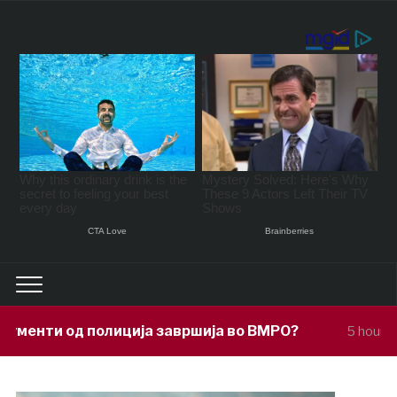
а завршија во ВМРО?
Под покровител
5 hours ago