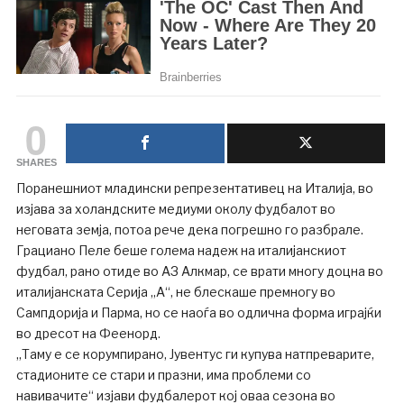
0
SHARES
Поранешниот младински репрезентативец на Италија, во
изјава за холандските медиуми околу фудбалот во
неговата земја, потоа рече дека погрешно го разбрале.
Грациано Пеле беше голема надеж на италијанскиот
фудбал, рано отиде во АЗ Алкмар, се врати многу доцна во
италијанската Серија „А“, не блескаше премногу во
Сампдорија и Парма, но се наоѓа во одлична форма играјќи
во дресот на Феенорд.
„Таму е се корумпирано, Јувентус ги купува натпреварите,
стадионите се стари и празни, има проблеми со
навивачите“ изјави фудбалерот кој оваа сезона во