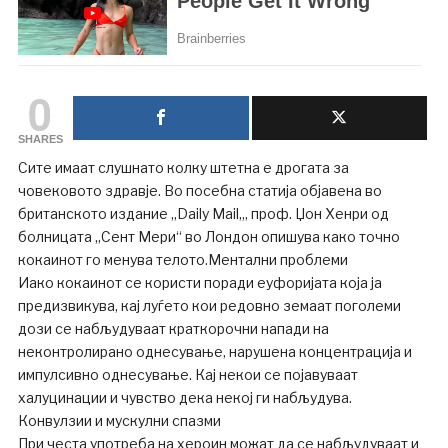
0
SHARES
Сите имаат слушнато колку штетна е дрогата за
човековото здравје. Во посебна статија објавена во
британското издание „Daily Mail„, проф. Џон Хенри од
болницата „Сент Мери“ во Лондон опишува како точно
кокаинот го менува телото.Ментални проблеми
Иако кокаинот се користи поради еуфоријата која ја
предизвикува, кај луѓето кои редовно земаат поголеми
дози се набљудуваат краткорочни напади на
неконтролирано однесување, нарушена концентрација и
импулсивно однесување. Кај некои се појавуваат
халуцинации и чувство дека некој ги набљудува.
Конвулзии и мускулни спазми
При честа употреба на хероин можат да се набљудуваат и