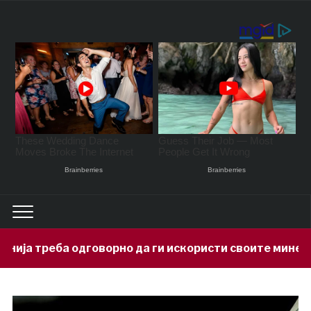
орно да ги искористи своите минерални богатства