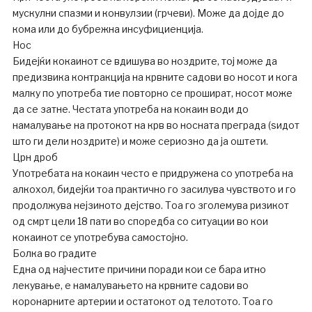
мускулни спазми и конвулзии (грчеви). Може да дојде до
кома или до бубрежна инсуфициенција.
Нос
Бидејќи кокаинот се вдишува во ноздрите, тој може да
предизвика контракција на крвните садови во носот и кога
малку по употреба тие повторно се прошират, носот може
да се затне. Честата употреба на кокаин води до
намалување на протокот на крв во носната преграда (ѕидот
што ги дели ноздрите) и може сериозно да ја оштети.
Црн дроб
Употребата на кокаин често е придружена со употреба на
алкохол, бидејќи тоа практично го засилува чувството и го
продолжува нејзиното дејство. Тоа го зголемува ризикот
од смрт цели 18 пати во споредба со ситуации во кои
кокаинот се употребува самостојно.
Болка во градите
Една од најчестите причини поради кои се бара итно
лекување, е намалувањето на крвните садови во
коронарните артерии и остатокот од телотото. Тоа го