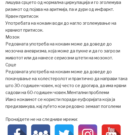
лишува срцето од нормална циркулација и го зголемува
ризикот од појава на аритмија, па и дури од инфаркт.
Крвен притисок
Употребата на кокаин води до нагло зголемување на
крвниот притисок.
Мозок
Редовната употреба на кокаин може да доведе до
мозочна аневризма, која може да пукне и да го загрози
животот или да нанесе сериозни штети на мозокот.
Срце
Редовната употреба на кокаин може да доведе до
покачување на холестеролот и практично да направи така
што 30-годишен човек, кој често се дрогира, да има крвни
садови на 60-годишен човек.Ментални проблеми
Иако кокаинот се користи поради еуфоријата која ја
предизвикува, кај луѓето кои редовно земаат поголеми
Пронајдете не на следниве мрежи: