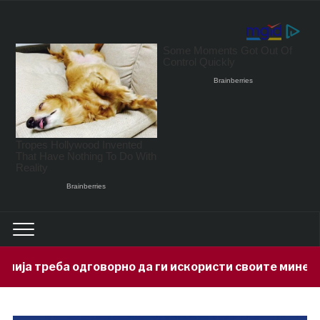
рно да ги искористи своите минерални богатства