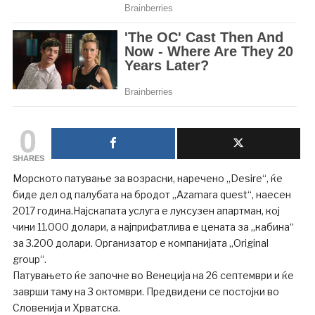
0
SHARES
Морското патување за возрасни, наречено „Desire“, ќе
биде дел од палубата на бродот „Azamara quest“, наесен
2017 година.Најскапата услуга е луксузен апартман, кој
чини 11.000 долари, а најприфатлива е цената за „кабина“
за 3.200 долари. Организатор е компанијата „Original
group“.
Патувањето ќе започне во Венеција на 26 септември и ќе
заврши таму на 3 октомври. Предвидени се постојки во
Словенија и Хрватска.