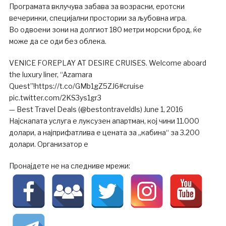
Програмата вклучува забава за возрасни, еротски
вечеринки, специјални простории за љубовна игра.
Во одвоени зони на долгиот 180 метри морски брод, ќе
може да се оди без облека.
VENICE FOREPLAY AT DESIRE CRUISES. Welcome aboard
the luxury liner, “Azamara
Quest”!https://t.co/GMb1gZ5ZJ6#cruise
pic.twitter.com/2KS3ys1gr3
— Best Travel Deals (@bestontraveldls) June 1, 2016
Најскапата услуга е луксузен апартман, кој чини 11.000
долари, а најприфатлива е цената за „кабина“ за 3.200
долари. Организатор е
Пронајдете не на следниве мрежи: