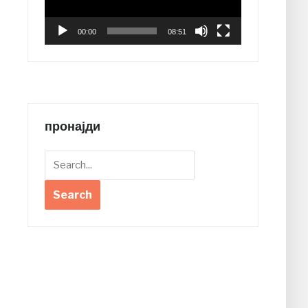
00:00
08:51
пронајди