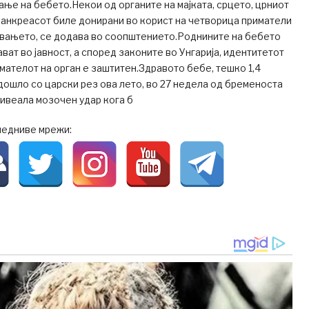
ѓање на бебето.Некои од органите на мајката, срцето, црниот
панкреасот биле донирани во корист на четворица приматели
увањето, се додава во соопштението.Роднините на бебето
ават во јавност, а според законите во Унгарија, идентитетот
имателот на орган е заштитен.Здравото бебе, тешко 1,4
 дошло со царски рез ова лето, во 27 недела од бременоста
живеала мозочен удар кога б
ледниве мрежи: