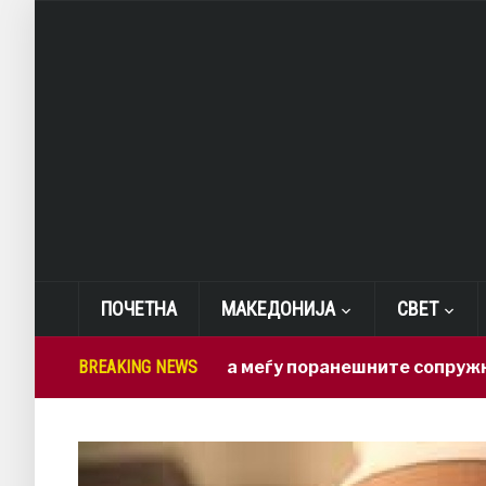
ПОЧЕТНА
МАКЕДОНИЈА
СВЕТ
Нова драма меѓу поранешните сопружници: Бред
BREAKING NEWS