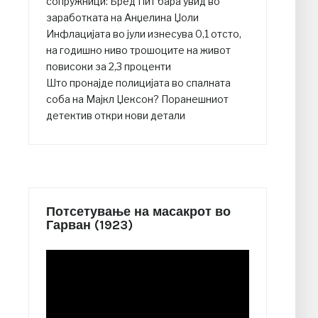
сопружници: Бред Пит бара увид во
заработката на Анџелина Џоли
Инфлацијата во јули изнесува 0,1 отсто,
на годишно ниво трошоците на живот
повисоки за 2,3 проценти
Што пронајде полицијата во спалната
соба на Мајкл Џексон? Поранешниот
детектив откри нови детали
Потсетување на масакрот во
Гарван (1923)
Video
Player