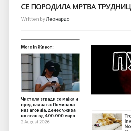
СЕ ПОРОДИЛА МРТВА ТРУДНИЦ
Written by
Леонардо
More in Живот:
Чистела згради со мајка и
пред славата: Поминала
низ агонија, денес ужива
во стан од 400.000 евра
2.August.2026