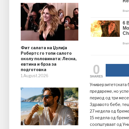
Фит салата на Џулија
Робертс го топи салото
околу половината: Лесна,
0
евтина и брза за
подготовка
1.August.2026
SHARES
Универзитетската 
предвреме, но успе
период од три месе
Здравото бебе, теш
27 недела од бреме
15 недела од бреме
соопштуваат од Уни