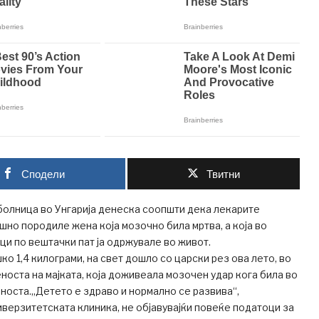
Сподели
Твитни
болница во Унгарија денеска соопшти дека лекарите
шно породиле жена која мозочно била мртва, а која во
ци по вештачки пат ја одржувале во живот.
ко 1,4 килограми, на свет дошло со царски рез ова лето, во
носта на мајката, која доживеала мозочен удар кога била во
носта.„Детето е здраво и нормално се развива“,
верзитетската клиника, не објавувајќи повеќе податоци за