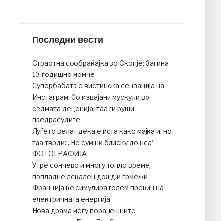
Последни вести
Страотна сообраќајка во Скопје: Загина
19-годишно момче
Супербабата е вистинска сензација на
Инстаграм: Со извајани мускули во
седмата деценија, таа ги руши
предрасудите
Луѓето велат дека е иста како мајка и, но
таа тврди: „Не сум ни блиску до неа“
ФОТОГРАФИЈА
Утре сончево и многу топло време,
попладне локален дожд и грмежи
Франција ќе симулира голем прекин на
електричната енергија
Нова драма меѓу поранешните