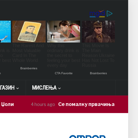
ГАЗИН
МИСЛЕЊА
Се помалку првачиња – партиите се над
4 hours ago