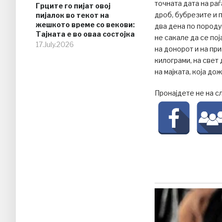
точната дата на ра
Грците го пијат овој
дроб, бубрезите и 
пијалок во текот на
жешкото време со векови:
два дена по пород
Тајната е во оваа состојка
не сакале да се пој
17.July.2026
на донорот и на пр
килограми, на свет
на мајката, која до
Пронајдете не на с