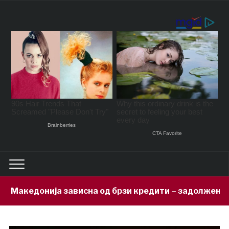
на од брзи кредити – задолжени 333 милиони евра за 