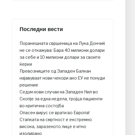
Последни вести
Поранешната свршеница на Лука Дончиќ
не се откажува: Бара 40 милиони долари
за себе и 10 милиони долари за своите
ќерки
Превозниците од Западен Балкан
најавуваат нови чекори ако ЕУ не понуди
решение
Седум нови случаи на Западен Нил во
Скопје за една недела, тројца пациенти
во критична состојба
Опасен вирус се врати во Европа!
Стапката на смртност е екстремно
висока, заразеното лице е итно
изолирано