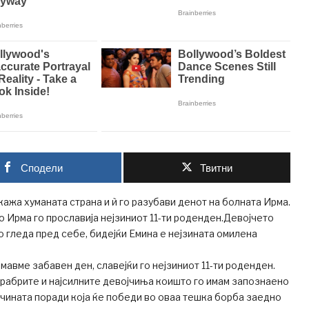
Сподели
Твитни
кажа хуманата страна и ѝ го разубави денот на болната Ирма.
о Ирма го прославија нејзиниот 11-ти роденден.Девојчето
 гледа пред себе, бидејќи Емина е нејзината омилена
мавме забавен ден, славејќи го нејзиниот 11-ти роденден.
храбрите и најсилните девојчиња коишто го имам запознаено
ичината поради која ќе победи во оваа тешка борба заедно