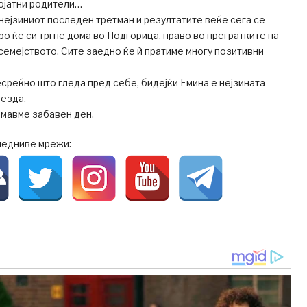
ојатни родители…
нејзиниот последен третман и резултатите веќе сега се
ро ќе си тргне дома во Подгорица, право во прегратките на
 семејството. Сите заедно ќе ѝ пратиме многу позитивни
среќно што гледа пред себе, бидејќи Емина е нејзината
везда.
имавме забавен ден,
ледниве мрежи: