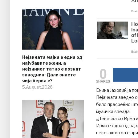
Нејзината мајка е една од
најубавите жени, а
0
нејзиниот татко е познат
заводник: Дали знаете
чија ќерка е?
SHARES
5.August.2026
Емина Јаховиќ ја по
Пејачката заедно с
било пресреќно што
музичка ѕвезда.
„Денеска со Ирма и
Ирма е една од нај
некогаш и тоа е пр