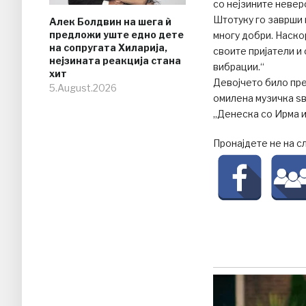
со нејзините невер
Штотуку го заврши 
Алек Болдвин на шега ѝ
предложи уште едно дете
многу добри. Наско
на сопругата Хиларија,
своите пријатели и
нејзината реакција стана
вибрации.“
хит
Девојчето било пре
5.August.2026
омилена музичка ѕ
„Денеска со Ирма 
Пронајдете не на с