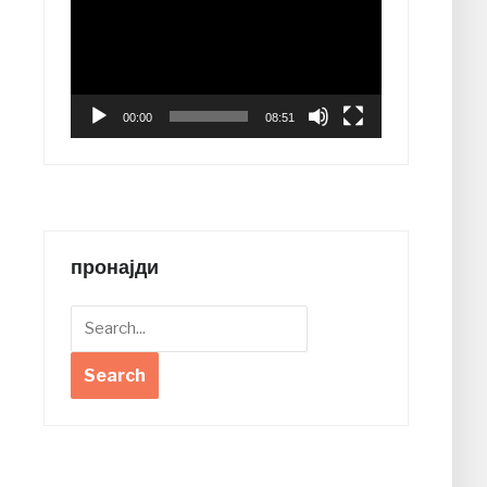
00:00
08:51
пронајди