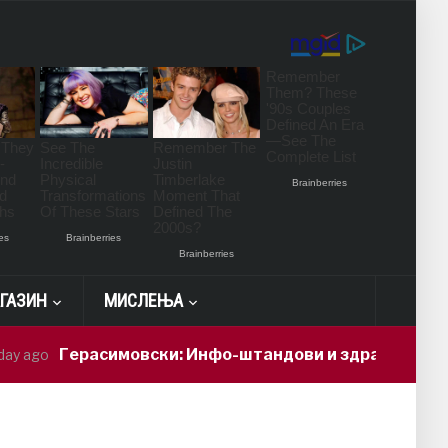
ГАЗИН
МИСЛЕЊА
ерасимовски: Инфо-штандови и здравствени проверки 