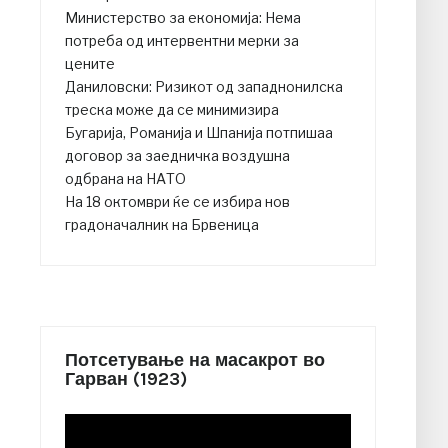
Министерство за економија: Нема
потреба од интервентни мерки за
цените
Даниловски: Ризикот од западнонилска
треска може да се минимизира
Бугарија, Романија и Шпанија потпишаа
договор за заедничка воздушна
одбрана на НАТО
На 18 октомври ќе се избира нов
градоначалник на Брвеница
Потсетување на масакрот во
Гарван (1923)
Video
Player