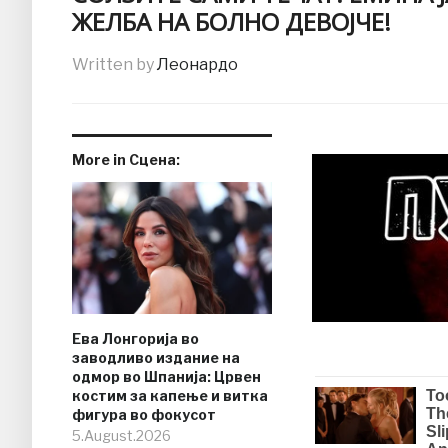
ЖЕЛБА НА БОЛНО ДЕВОЈЧЕ!
Written by
Леонардо
More in Сцена:
Ева Лонгорија во
заводливо издание на
одмор во Шпанија: Црвен
костим за капење и витка
фигура во фокусот
5.August.2026