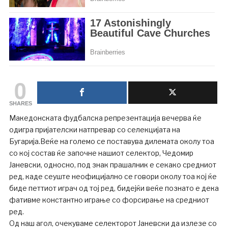
0
SHARES
Македонската фудбалска репрезентација вечерва ќе
одигра пријателски натпревар со селекцијата на
Бугарија.Веќе на големо се поставува дилемата околу тоа
со кој состав ќе започне нашиот селектор, Чедомир
Јаневски, односно, под знак прашалник е секако средниот
ред, каде сеуште неофицијално се говори околу тоа кој ќе
биде петтиот играч од тој ред, бидејќи веќе познато е дека
фативме константно играње со форсирање на средниот
ред.
Од наш агол, очекуваме селекторот Јаневски да излезе со