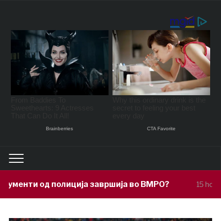
ја завршија во ВМРО?
Под покровит
15 hours ago