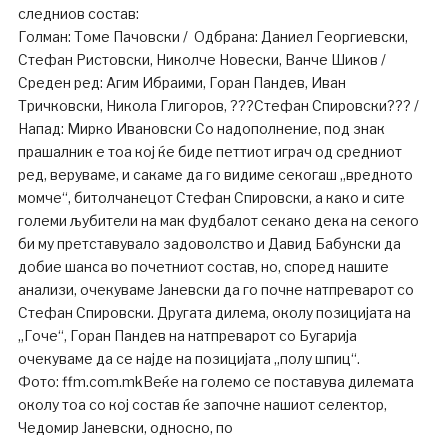
следниов состав:
Голман: Томе Пачовски / Одбрана: Даниел Георгиевски,
Стефан Ристовски, Николче Новески, Ванче Шиков /
Среден ред: Агим Ибраими, Горан Пандев, Иван
Тричковски, Никола Глигоров, ???Стефан Спировски??? /
Напад: Мирко Ивановски Со надополнение, под знак
прашалник е тоа кој ќе биде петтиот играч од средниот
ред, веруваме, и сакаме да го видиме секогаш „вредното
момче“, битолчанецот Стефан Спировски, а како и сите
големи љубители на мак фудбалот секако дека на секого
би му претставувало задоволство и Давид Бабунски да
добие шанса во почетниот состав, но, според нашите
анализи, очекуваме Јаневски да го почне натпреварот со
Стефан Спировски. Другата дилема, околу позицијата на
„Гоче“, Горан Пандев на натпреварот со Бугарија
очекуваме да се најде на позицијата „полу шпиц“.
Фото: ffm.com.mkВеќе на големо се поставува дилемата
околу тоа со кој состав ќе започне нашиот селектор,
Чедомир Јаневски, односно, по