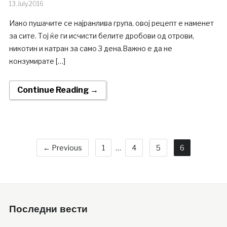
13.July.2016
Иако пушачите се најранлива група, овој рецепт е наменет
за сите. Тој ќе ги исчисти белите дробови од отрови,
никотин и катран за само 3 дена.Важно е да не
конзумирате […]
Continue Reading →
← Previous
1
…
4
5
6
Последни вести