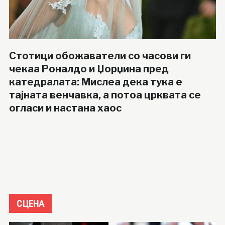
Стотици обожаватели со часови ги
чекаа Роналдо и Џорџина пред
катедралата: Мислеа дека тука е
тајната венчавка, а потоа црквата се
огласи и настана хаос
СЦЕНА