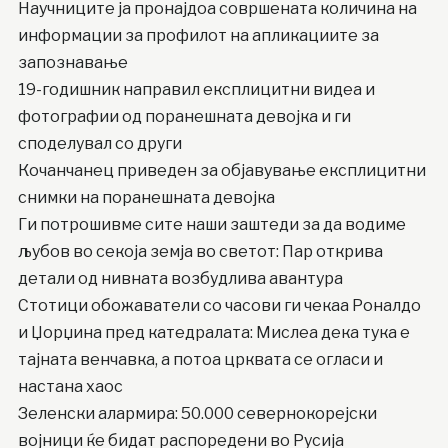
Научниците ја пронајдоа совршената количина на
информации за профилот на апликациите за
запознавање
19-годишник направил експлицитни видеа и
фотографии од поранешната девојка и ги
споделувал со други
Кочанчанец приведен за објавување експлицитни
снимки на поранешната девојка
Ги потрошивме сите наши заштеди за да водиме
љубов во секоја земја во светот: Пар открива
детали од нивната возбудлива авантура
Стотици обожаватели со часови ги чекаа Роналдо
и Џорџина пред катедралата: Мислеа дека тука е
тајната венчавка, а потоа црквата се огласи и
настана хаос
Зеленски алармира: 50.000 севернокорејски
војници ќе бидат распоредени во Русија