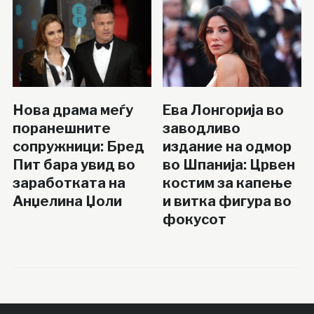
Нова драма меѓу
Ева Лонгорија во
поранешните
заводливо
сопружници: Бред
издание на одмор
Пит бара увид во
во Шпанија: Црвен
заработката на
костим за капење
Анџелина Џоли
и витка фигура во
фокусот