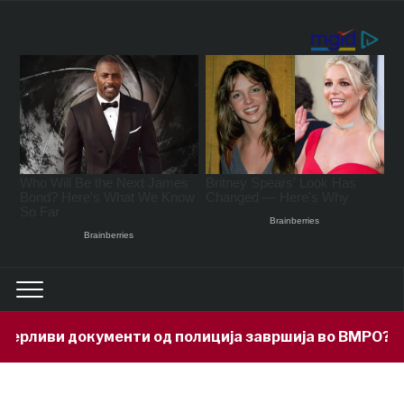
рливи документи од полиција завршија во ВМРО?