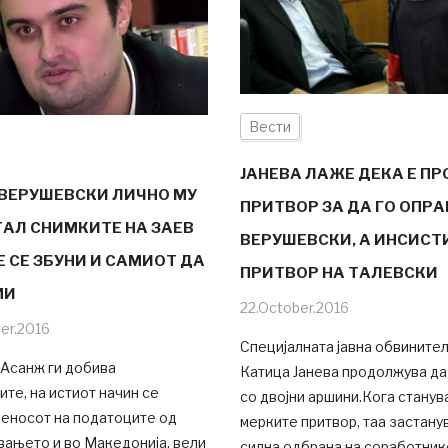
Вести
ЈАНЕВА ЛАЖЕ ДЕКА Е П
 ВЕРУШЕВСКИ ЛИЧНО МУ
ПРИТВОР ЗА ДА ГО ОПР
ТАЛ СНИМКИТЕ НА ЗАЕВ
ВЕРУШЕВСКИ, А ИНСИСТ
Е СЕ ЗБУНИ И САМИОТ ДА
ПРИТВОР НА ТАЛЕВСКИ
МИ
22.October.2016
er.2016
Специјалната јавна обвините
 Асанж ги добива
Катица Јанева продолжува да
ите, на истиот начин се
со двојни аршини.Кога станув
реносот на податоците од
мерките притвор, таа застану
вањето и во Македонија, вели
силна одбрана на соработник