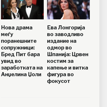
Нова драма
Ева Лонгорија
меѓу
во заводливо
поранешните
издание на
сопружници:
одмор во
Бред Пит бара
Шпанија: Црвен
увид во
костим за
заработката на
капење и витка
Анџелина Џоли
фигура во
фокусот