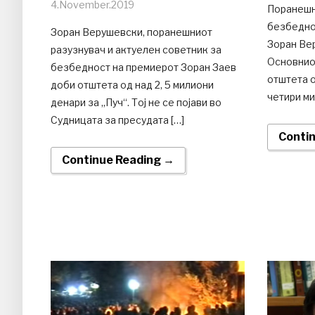
4.November.2019
Поранешн
безбедно
Зоран Верушевски, поранешниот
Зоран Ве
разузнувач и актуелен советник за
Основниот
безбедност на премиерот Зоран Заев
отштета о
доби отштета од над 2, 5 милиони
четири ми
денари за „Пуч“. Тој не се појави во
Судницата за пресудата […]
Conti
Continue Reading →