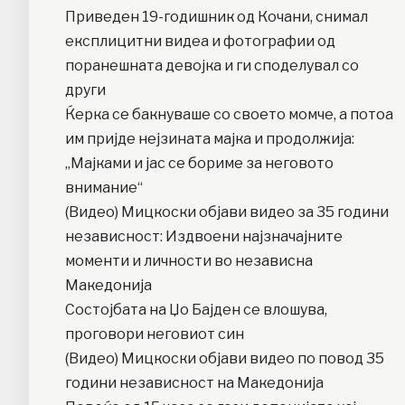
Приведен 19-годишник од Кочани, снимал
експлицитни видеа и фотографии од
поранешната девојка и ги споделувал со
други
Ќерка се бакнуваше со своето момче, а потоа
им пријде нејзината мајка и продолжија:
„Мајками и јас се бориме за неговото
внимание“
(Видео) Мицкоски објави видео за 35 години
независност: Издвоени најзначајните
моменти и личности во независна
Македонија
Состојбата на Џо Бајден се влошува,
проговори неговиот син
(Видео) Мицкоски објави видео по повод 35
години независност на Македонија