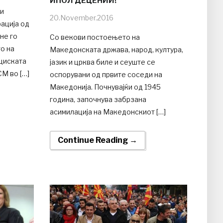
ИПОЛ ДЕЦЕНИИ!
 и
20.November.2016
ација од
не го
Со векови постоењето на
о на
Македонската држава, народ, култура,
циската
јазик и црква биле и сеуште се
М во […]
оспорувани од првите соседи на
Македонија. Почнувајќи од 1945
година, започнува забрзана
асимилација на Македонскиот […]
Continue Reading →