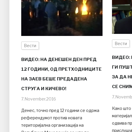
Вести
Вести
ВИДЕО:
ВИДЕО: НА ДЕНЕШЕН ДЕН ПРЕД
ГИ ПУШ
12 ГОДИНИ, ОД ПРЕТХОДНИЦИТЕ
ЗА ДА Н
НА ЗАЕВ БЕШЕ ПРЕДАДЕНА
СЕ СНИ
СТРУГА И КИЧЕВО!
7.Novemb
7.November.2016
Како што
Денес, точно пред 12 години се одржа
материјал
референдумот против новата
одвива п
територијална организација на
прислушу