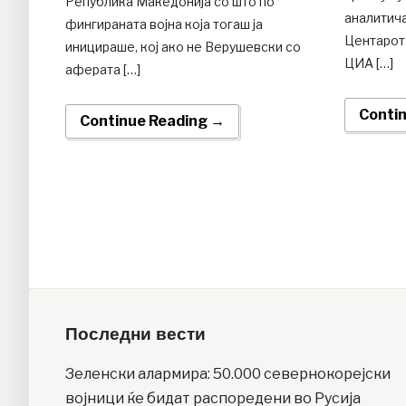
Република Македонија со што по
аналитич
фингираната војна која тогаш ја
Центарот
иницираше, кој ако не Верушевски со
ЦИА […]
аферата […]
Conti
Continue Reading →
Последни вести
Зеленски алармира: 50.000 севернокорејски
војници ќе бидат распоредени во Русија