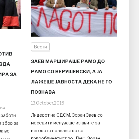
Вести
РОТИВ
ЗАЕВ МАРШИРАШЕ РАМО ДО
АВДА
РАМО СО ВЕРУШЕВСКИ, А ЈА
ИРА ЗА
ЛАЖЕШЕ ЈАВНОСТА ДЕКА НЕ ГО
ПОЗНАВА
13.October.2016
лка
Лидерот на СДСМ, Зоран Заев со
 работи
месеци ги менуваше изјавите за
а збор за
неговото познанство со
ва во
првообвинетиот во „Пуч“, Зоран
от на