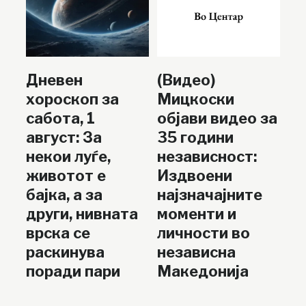
Дневен
(Видео)
хороскоп за
Мицкоски
сабота, 1
објави видео за
август: За
35 години
некои луѓе,
независност:
животот е
Издвоени
бајка, а за
најзначајните
други, нивната
моменти и
врска се
личности во
раскинува
независна
поради пари
Македонија