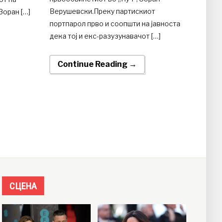
Верушевски.Преку партискиот
Зоран […]
портпарол прво и соопшти на јавноста
дека тој и екс-разузунавачот […]
Continue Reading →
СЦЕНА