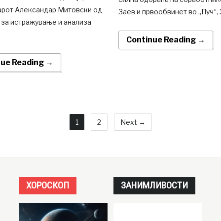
арот Александар Митовски од
Заев и првообвинет во „Пуч“, 
 за истражување и анализа
Continue Reading →
nue Reading →
1
2
Next →
ХОРОСКОП
ЗАНИМЛИВОСТИ