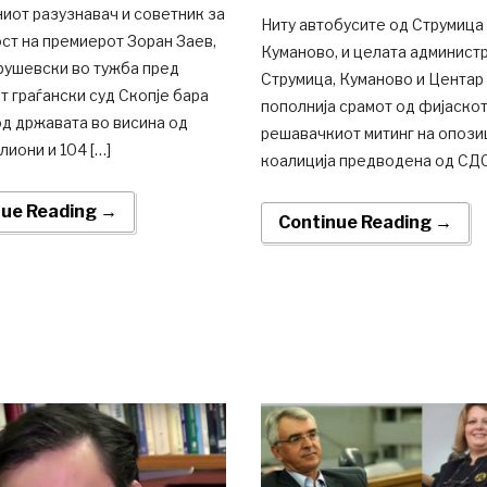
иот разузнавач и советник за
Ниту автобусите од Струмица
ст на премиерот Зоран Заев,
Куманово, и целата администр
рушевски во тужба пред
Струмица, Куманово и Центар 
 граѓански суд Скопје бара
пополнија срамот од фијаскот
д државата во висина од
решавачкиот митинг на опози
лиони и 104 […]
коалиција предводена од СДС
nue Reading →
Continue Reading →