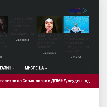
ГАЗИН
МИСЛЕЊА
во на Сиљановска и ДПМНЕ, осуден кадар доби „држа