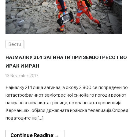
Вести
НАЈМАЛКУ 214 ЗАГИНАТИ ПРИ ЗЕМЈОТРЕСОТ ВО
ИРАК И ИРАН
13.November.2017
Најмалку 214 лица загинаа, а околу 2.800 се повредени во
катастрофалниот земјотрес кој синоќа го погоди реонот
на иранско-ирачката граница, во иранската провинција
Керманшах, објави државната иранска телевизија.Според
податоците на […]
Continue Reading →