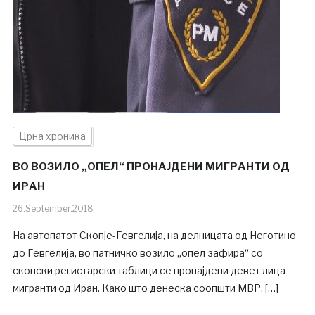
Црна хроника
ВО ВОЗИЛО „ОПЕЛ“ ПРОНАЈДЕНИ МИГРАНТИ ОД
ИРАН
26.September.2018
На автопатот Скопје-Гевгелија, на делницата од Неготино
до Гевгелија, во патничко возило „опел зафира“ со
скопски регистарски таблици се пронајдени девет лица
мигранти од Иран. Како што денеска соопшти МВР, […]