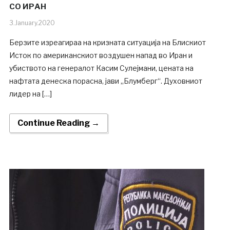
СО ИРАН
3.January.2020
Берзите изреагираа на кризната ситуација на Блискиот
Исток по американскиот воздушен напад во Иран и
убиството на генералот Касим Сулејмани, цената на
нафтата денеска порасна, јави „Блумберг“. Духовниот
лидер на […]
Continue Reading →