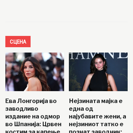
СЦЕНА
Ева Лонгорија во
Нејзината мајка е
заводливо
една од
издание на одмор
најубавите жени, а
во Шпанија: Црвен
нејзиниот татко е
костим за капење
познат заводник: