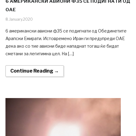
6 АМЕРИКАНСКИ АВИОНИ Ф35 СЕ ПОДИГНАТИ ОД
ОАЕ
8.January.2020
6 американски авиони ф35 се подигнати од Обединетите
Арапски Емирати. Истовремено Иран ги предупреди ОАЕ
дека ако со тие авиони биде нападнат тогаш ќе бидат
сметани за легитимна цел. На […]
Continue Reading →