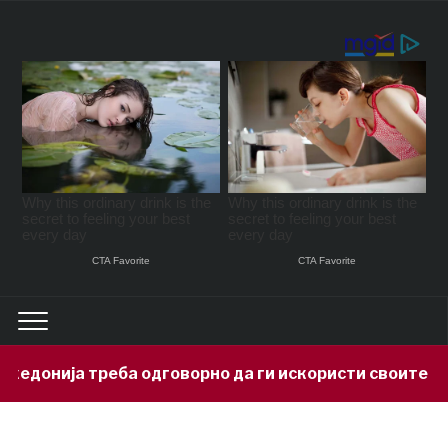
ија треба одговорно да ги искористи своите минера