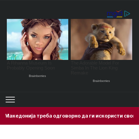
акедонија треба одговорно да ги искористи своите 