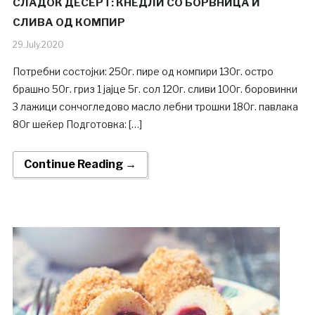
СЛАДОК ДЕСЕРТ: КНЕДЛИ СО БОРВНИЦА И
СЛИВА ОД КОМПИР
29.July.2020
Потребни состојки: 250г. пире од компири 130г. остро
брашно 50г. гриз 1 јајце 5г. сол 120г. сливи 100г. боровинки
3 лажици сончогледово масло лебни трошки 180г. павлака
80г шеќер Подготовка: […]
Continue Reading →