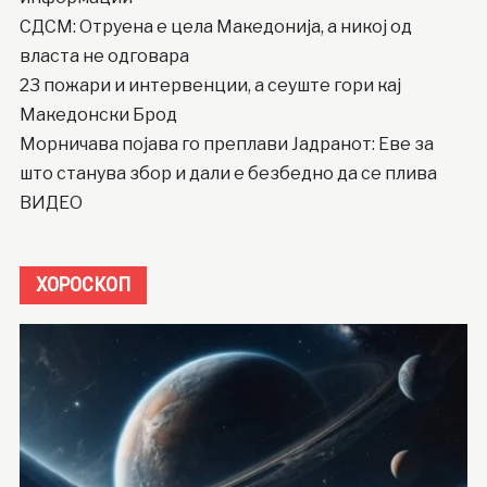
СДСМ: Отруена е цела Македонија, а никој од
власта не одговара
23 пожари и интервенции, а сеуште гори кај
Македонски Брод
Moрничава појава го преплави Јадранот: Еве за
што станува збор и дали е безбедно да се плива
ВИДЕО
ХОРОСКОП