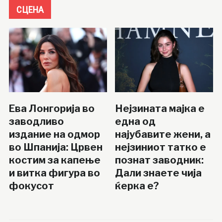
СЦЕНА
Ева Лонгорија во
Нејзината мајка е
заводливо
една од
издание на одмор
најубавите жени, а
во Шпанија: Црвен
нејзиниот татко е
костим за капење
познат заводник:
и витка фигура во
Дали знаете чија
фокусот
ќерка е?