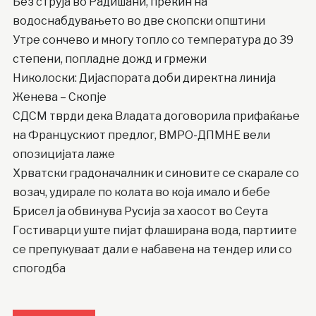
Без струја во Радишани, прекин на
водоснабдувањето во две скопски општини
Утре сончево и многу топло со температура до 39
степени, попладне дожд и грмежи
Николоски: Дијаспората доби директна линија
Женева – Скопје
СДСМ тврди дека Владата договорила прифаќање
на Францускиот предлог, ВМРО-ДПМНЕ вели
опозицијата лаже
Хрватски градоначалник и синовите се скарале со
возач, удирале по колата во која имало и бебе
Брисел ја обвинува Русија за хаосот во Сеута
Гостиварци уште пијат флаширана вода, партиите
се препукуваат дали е набавена на тендер или со
спогодба