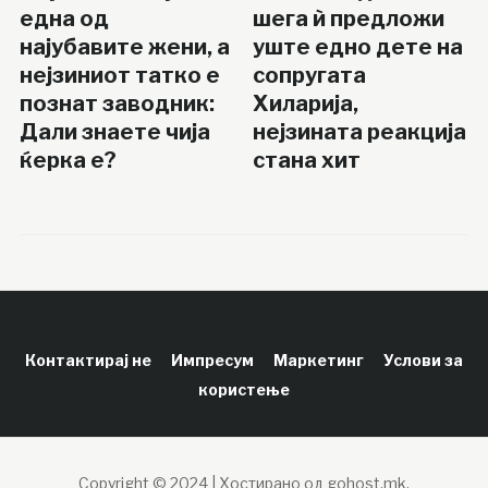
една од
шега ѝ предложи
најубавите жени, а
уште едно дете на
нејзиниот татко е
сопругата
познат заводник:
Хиларија,
Дали знаете чија
нејзината реакција
ќерка е?
стана хит
Контактирај не
Импресум
Маркетинг
Услови за
користење
Copyright © 2024 | Хостирано од gohost.mk.