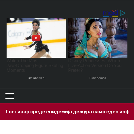
 Гостивар среде епидемија дежура само еден инфект