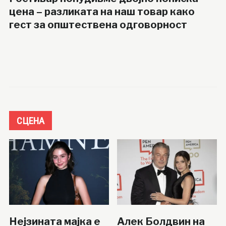
цена – разликата на наш товар како
гест за општествена одговорност
СЦЕНА
Нејзината мајка е
Алек Болдвин на