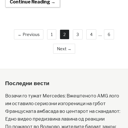
Continue Reading →
← Previous
1
2
3
4
…
6
Next →
Последни вести
Возачи го тужат Mercedes: Вжештеното AMG лого
им оставило сериозни изгореници на грбот
Француската амбасада во центарот на скандалот:
Едно видео предизвика лавина од реакции
По пожарот во Волково, жителите бараат закон: