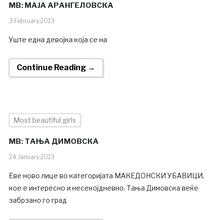
MB: МАЈА АРАНГЕЛОВСКА
3.February.2013
Уште една девојка која се на
Continue Reading →
Most beautiful girls
MB: ТАЊА ДИМОВСКА
24.January.2013
Еве ново лице во категоријата МАКЕДОНСКИ УБАВИЦИ,
кое е интересно и несекојдневно. Тања Димовска веќе
забрзано го град