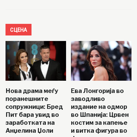
СЦЕНА
Нова драма меѓу
Ева Лонгорија во
поранешните
заводливо
сопружници: Бред
издание на одмор
Пит бара увид во
во Шпанија: Црвен
заработката на
костим за капење
Анџелина Џоли
и витка фигура во