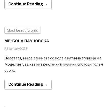
Continue Reading →
Most beautiful girls
MB: БОНА ПАУНОВСКА
23.January.2013
Десет години се занимава со мода а матична агенција и е
Модел ин. Зад неа има рекламни и музички спотови, голем
број ф
Continue Reading →