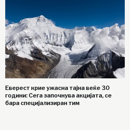
Еверест крие ужасна тајна веќе 30
години: Сега започнува акцијата, се
бара специјализиран тим