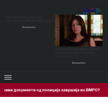
иви документи од полиција завршија во ВМРО?