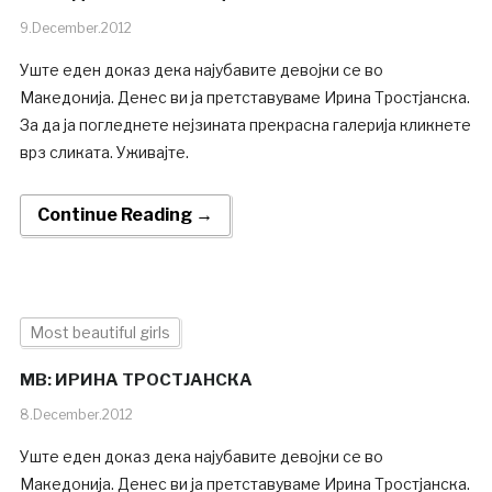
9.December.2012
Уште еден доказ дека најубавите девојки се во
Македонија. Денес ви ја претставуваме Ирина Тростјанска.
За да ја погледнете нејзината прекрасна галерија кликнете
врз сликата. Уживајте.
Continue Reading →
Most beautiful girls
MB: ИРИНА ТРОСТЈАНСКА
8.December.2012
Уште еден доказ дека најубавите девојки се во
Македонија. Денес ви ја претставуваме Ирина Тростјанска.