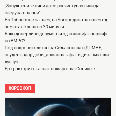
„Запуштените ниви да се расчистуваат или да
следуваат казни“
На Табановце за влез, на Богородица за излез од
земјата се чека по 30 минути
Како доверливи документи од полиција завршија
во ВМРО?
Под покровителство на Сиљановска и ДПМНЕ,
осуден кадар доби „државна тајна“ и дипломатски
луксуз
Ер трактори го гаснат пожарот кај Сопиште
ХОРОСКОП