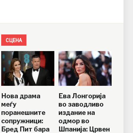
СЦЕНА
Нова драма
Ева Лонгорија
меѓу
во заводливо
поранешните
издание на
сопружници:
одмор во
Бред Пит бара
Шпанија: Црвен