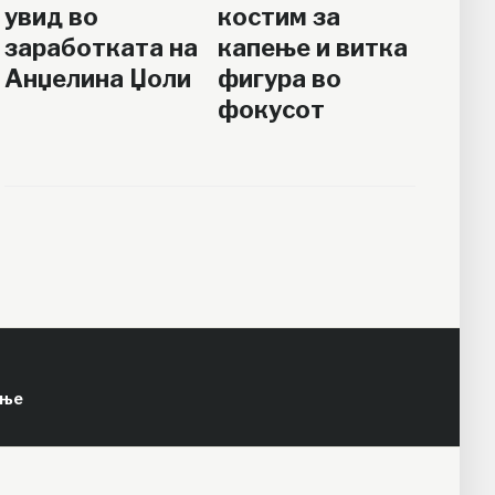
увид во
костим за
заработката на
капење и витка
Анџелина Џоли
фигура во
фокусот
ење