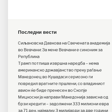
Последни вести
Сиљановска Давкова на Свечената академија
во Вевчани: За мене Вевчани е синоним за
Република
Трамп потпиша извршна наредба – нема
американско државјанство преку раѓање
Македонец во Кушадаси сериозно ги
повредил вратните пршлени, со владиниот
авион ќе биде пренесен во Скопје
Мицкоски ја направи Македонија зависна од
брзи кредити – задолжени 333 милиони евра
за 71 ден, најмалку 3 милијарди за две години