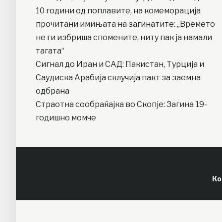
10 години од поплавите, на комеморација
прочитани имињата на загинатите: „Времето
не ги избриша спомените, ниту пак ја намали
тагата“
Сигнал до Иран и САД: Пакистан, Турција и
Саудиска Арабија склучија пакт за заемна
одбрана
Страотна сообраќајка во Скопје: Загина 19-
годишно момче
Ко