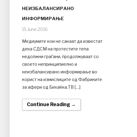
НЕИЗБАЛАНСИРАНО
ИНФОРМИРАЊЕ
15.June.2016
Медиумите кои не сакаат да известат
дека СДСМ на протестите тепа
недолжни граѓани, продолжуваат со
своето непринципиелно и
неизбалансирано информирање во
корист на измислиците од Фабриките
за афери од Бихаќка.ТВ […]
Continue Reading →