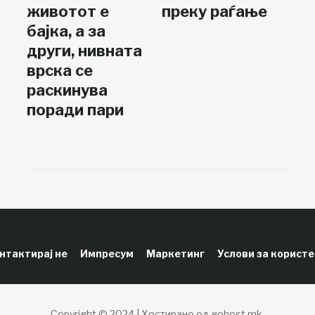
животот е
преку раѓање
бајка, а за
други, нивната
врска се
раскинува
поради пари
нтактирај не
Импресум
Маркетинг
Услови за корист
Copyright © 2024 | Хостирано од gohost.mk.