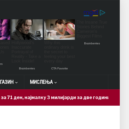
ГАЗИН
МИСЛЕЊА
1 ден, најмалку 3 милијарди за две години
14 h