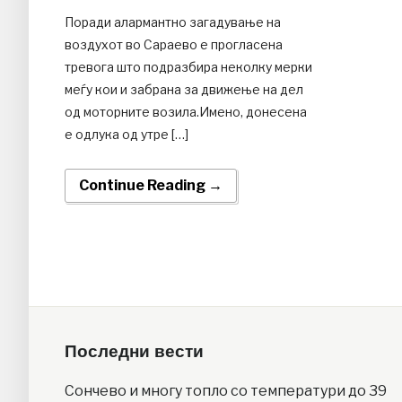
Поради алармантно загадување на
воздухот во Сараево е прогласена
тревога што подразбира неколку мерки
меѓу кои и забрана за движење на дел
од моторните возила.Имено, донесена
е одлука од утре […]
Continue Reading →
Последни вести
Сончево и многу топло со температури до 39