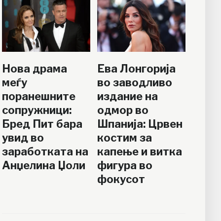
Нова драма
Ева Лонгорија
меѓу
во заводливо
поранешните
издание на
сопружници:
одмор во
Бред Пит бара
Шпанија: Црвен
увид во
костим за
заработката на
капење и витка
Анџелина Џоли
фигура во
фокусот