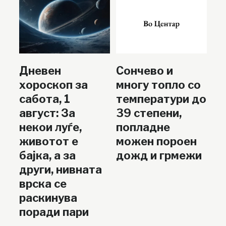
Дневен
Сончево и
хороскоп за
многу топло со
сабота, 1
температури до
август: За
39 степени,
некои луѓе,
попладне
животот е
можен пороен
бајка, а за
дожд и грмежи
други, нивната
врска се
раскинува
поради пари