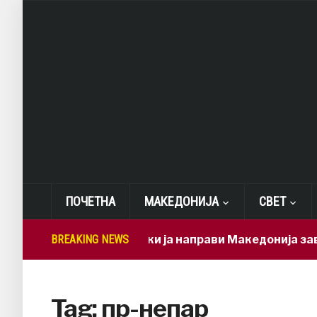
ПОЧЕТНА
МАКЕДОНИЈА
СВЕТ
BREAKING NEWS
Мицкоски ја направи Македонија зависн
Tag:
пр-непар