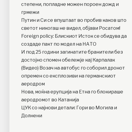
степени, попладне можен пороен дожд и
грмежи
Путин и Си се впуштаат во пробив каков што
светот никогаш не видел, објави Росатом!
Foreign policy: Блискиот Исток се обидува да
создаде пакт по модел на НАТО
И под 25 години загинатите бранители без
достојно спомен обележје кај Карпалак
(Видео) Возач на автобус го соборил дронот
опремен со експлозиви на германскиот
аеродром
Нова, моќна ерупција на Етна го блокираше
аеродромот во Катанија
ЦУК со најнови детали: Гори во Могила и
Долнени