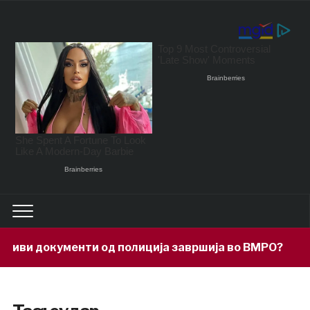
документи од полиција завршија во ВМРО?
15 mi