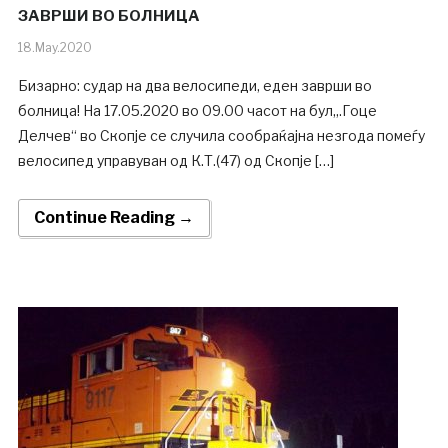
ЗАВРШИ ВО БОЛНИЦА
18.May.2020
Бизарно: судар на два велосипеди, еден заврши во
болница! На 17.05.2020 во 09.00 часот на бул„.Гоце
Делчев“ во Скопје се случила сообраќајна незгода помеѓу
велосипед управуван од К.Т.(47) од Скопје […]
Continue Reading →