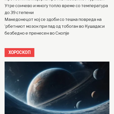
Утре сончево и многу топло време со температура
до 39 степени
Македонецот кој се здоби со тешка повреда на
’рбетниот мозок при пад од тобоган во Кушадаси
безбедно е пренесен во Скопје
ХОРОСКОП