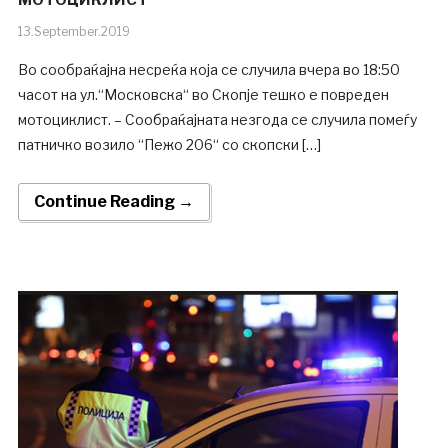
МОТОЦИКЛИСТ
13.September.2019
Во сообраќајна несреќа која се случила вчера во 18:50
часот на ул.“Московска“ во Скопје тешко е повреден
мотоциклист. – Сообраќајната незгода се случила помеѓу
патничко возило “Пежо 206“ со скопски […]
Continue Reading →