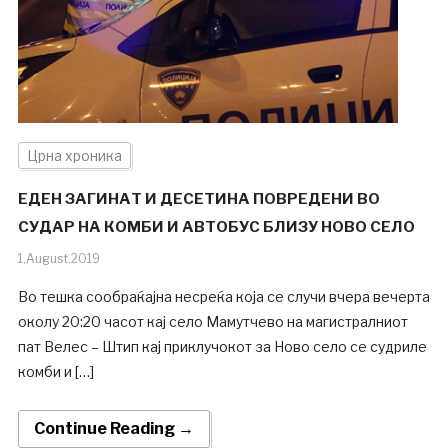
Црна хроника
ЕДЕН ЗАГИНАТ И ДЕСЕТИНА ПОВРЕДЕНИ ВО
СУДАР НА КОМБИ И АВТОБУС БЛИЗУ НОВО СЕЛО
1.August.2019
Во тешка сообраќајна несреќа која се случи вчера вечерта
околу 20:20 часот кај село Мамутчево на магистралниот
пат Велес – Штип кај приклучокот за Ново село се судриле
комби и […]
Continue Reading →