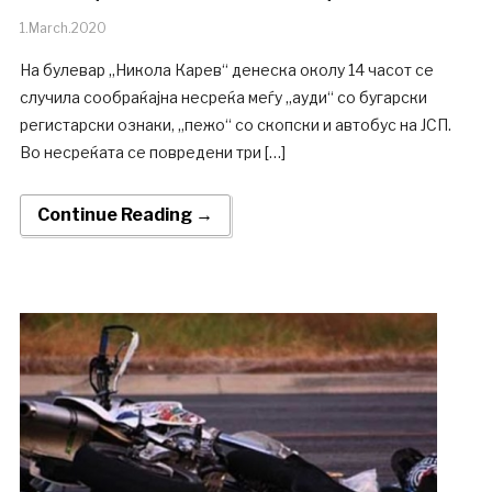
1.March.2020
На булевар „Никола Карев“ денеска околу 14 часот се
случила сообраќајна несреќа меѓу „ауди“ со бугарски
регистарски ознаки, „пежо“ со скопски и автобус на ЈСП.
Во несреќата се повредени три […]
Continue Reading →