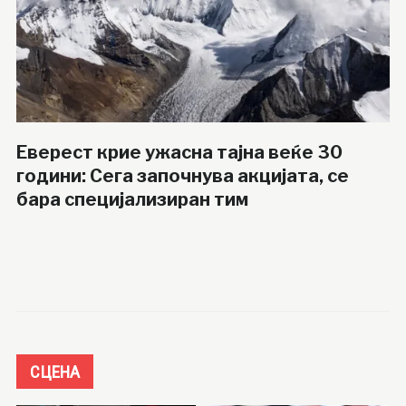
Еверест крие ужасна тајна веќе 30
години: Сега започнува акцијата, се
бара специјализиран тим
СЦЕНА