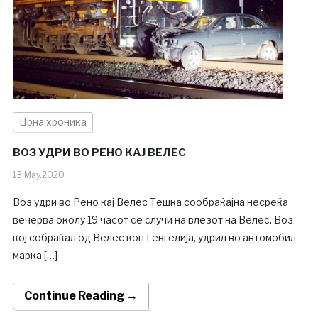
Црна хроника
ВОЗ УДРИ ВО РЕНО КАЈ ВЕЛЕС
13.May.2020
Воз удри во Рено кај Велес Тешка сообраќајна несреќа
вечерва околу 19 часот се случи на влезот на Велес. Воз
кој собраќал од Велес кон Гевгелија, удрил во автомобил
марка […]
Continue Reading →