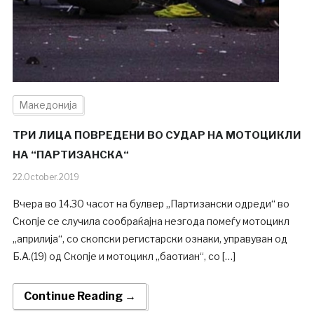
Македонија
ТРИ ЛИЦА ПОВРЕДЕНИ ВО СУДАР НА МОТОЦИКЛИ
НА “ПАРТИЗАНСКА“
22.October.2019
Вчера во 14.30 часот на булвер „Партизански одреди“ во
Скопје се случила сообраќајна незгода помеѓу мотоцикл
„априлија“, со скопски регистарски ознаки, управуван од
Б.А.(19) од Скопје и мотоцикл „баотиан“, со […]
Continue Reading →