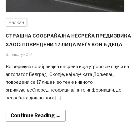
Балкан
СТРАШНА СООБРАЌАЈНА НЕСРЕЌА ПРЕДИЗВИКА
ХАОС: ПОВРЕДЕНИ 17 ЛИЦА МЕЃУ КОИ 6 ДЕЦА
6.January.2017
Во верижна сообраќајна несреќа која утрово се случи на
автопатот Белград- Скопје, кај клучката Дољевац,
повредени се 17 лица и во тек е нивното
згрижувањеСпоред неофицијалните информации, до
несреќата дошло кога […]
Continue Reading →