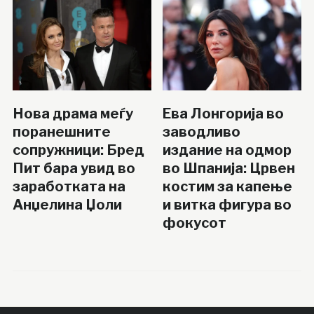
Нова драма меѓу
Ева Лонгорија во
поранешните
заводливо
сопружници: Бред
издание на одмор
Пит бара увид во
во Шпанија: Црвен
заработката на
костим за капење
Анџелина Џоли
и витка фигура во
фокусот