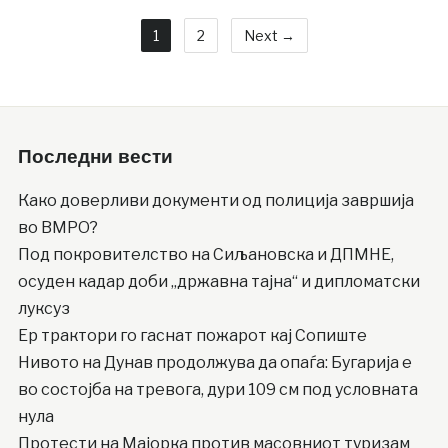
1
2
Next →
Последни вести
Како доверливи документи од полиција завршија
во ВМРО?
Под покровителство на Сиљановска и ДПМНЕ,
осуден кадар доби „државна тајна“ и дипломатски
луксуз
Ер трактори го гаснат пожарот кај Сопиште
Нивото на Дунав продолжува да опаѓа: Бугарија е
во состојба на тревога, дури 109 см под условната
нула
Протести на Мајорка против масовниот туризам