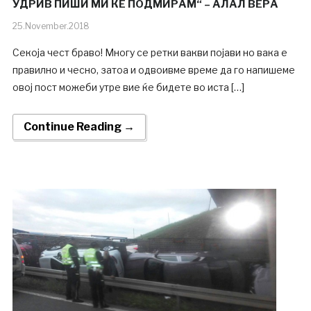
УДРИВ ПИШИ МИ ЌЕ ПОДМИРАМ“ – АЛАЛ ВЕРА
25.November.2018
Секоја чест браво! Многу се ретки вакви појави но вака е
правилно и чесно, затоа и одвоивме време да го напишеме
овој пост можеби утре вие ќе бидете во иста […]
Continue Reading →