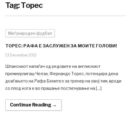
Tag:
Торес
Меѓународен фудбал
ТОРЕС: РАФА Е ЗАСЛУЖЕН ЗА МОИТЕ ГОЛОВИ!
13.December.2012
Шпанскиот напаѓач од редовите на англискиот
премиерлигаш Челзи, Фернандо Торес, потенцира дека
доаѓањето на Рафа Бенитез за тренер на овој тим, вроди
со плод кога е во прашање постигнување на […]
Continue Reading →