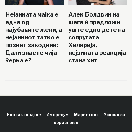
Нејзината мајка е
Алек Болдвин на
една од
шега ѝ предложи
најубавите жени, а
уште едно дете на
нејзиниот татко е
сопругата
познат заводник:
Хиларија,
Дали знаете чија
нејзината реакција
ќерка е?
стана хит
Контактирај не
Импресум
Маркетинг
Услови за
користење