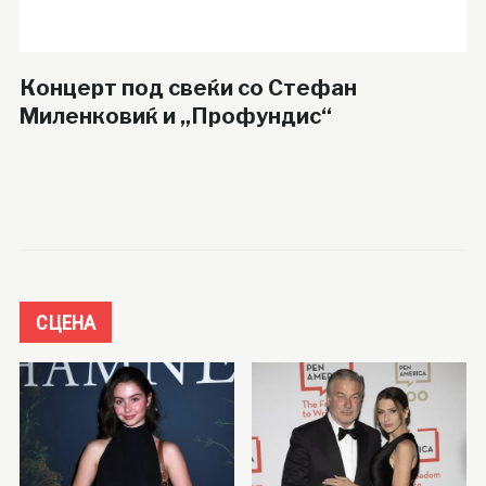
Концерт под свеќи со Стефан
Миленковиќ и „Профундис“
СЦЕНА