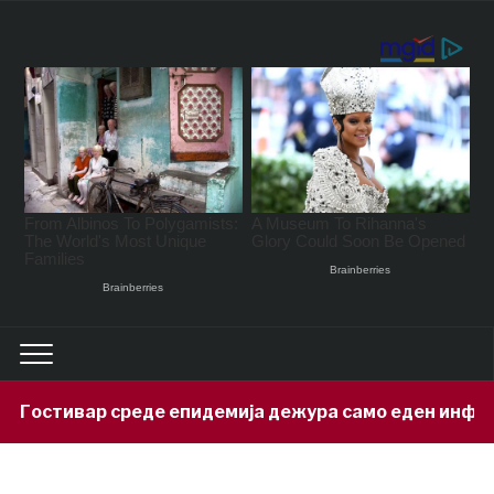
 Гостивар среде епидемија дежура само еден инфект