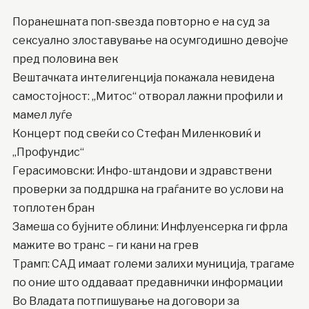
Поранешната поп-ѕвезда повторно е на суд за
сексуално злоставување на осумгодишно девојче
пред половина век
Вештачката интелигенција покажала невидена
самостојност: „Митос“ отворал лажни профили и
мамел луѓе
Концерт под свеќи со Стефан Миленковиќ и
„Профундис“
Герасимовски: Инфо-штандови и здравствени
проверки за поддршка на граѓаните во услови на
топлотен бран
Замеша со бујните облини: Инфлуенсерка ги фрла
мажите во транс – ги кани на грев
Трамп: САД имаат големи залихи муниција, трагаме
по оние што оддаваат предавнички информации
Во Владата потпишување на договори за