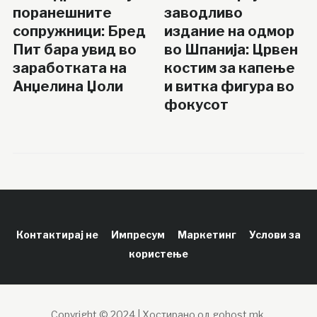
поранешните
заводливо
сопружници: Бред
издание на одмор
Пит бара увид во
во Шпанија: Црвен
заработката на
костим за капење
Анџелина Џоли
и витка фигура во
фокусот
Контактирај не
Импресум
Маркетинг
Услови за
користење
Copyright © 2024 | Хостирано од gohost.mk.