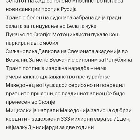
Сенатот на САД со големо мнозинство изгласа
нови санкции против Русија
Трамп е бесен на судската забрана да ја гради
салата за танцување во Белата куќа
Пукање во Скопје: Мотоциклисти пукале кон
паркиран автомобил
Сиљановска Давкова на Свечената академија во
Вевчани: За мене Вевчани е синоним за Република
Трамп потпиша извршна наредба – нема
американско државјанство преку раѓање
Македонец во Кушадаси сериозно ги повредил
вратните пршлени, со владиниот авион ќе биде
пренесен во Скопје
Мицкоски ја направи Македонија зависна од брзи
кредити – задолжени 333 милиони евра за 71 ден,
најмалку 3 милијарди за две години