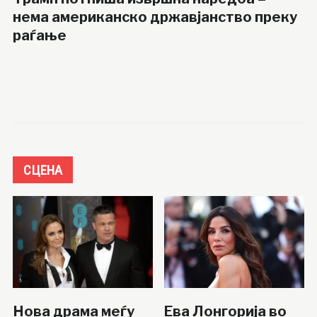
нема американско државјанство преку
раѓање
СЦЕНА
Нова драма меѓу
Ева Лонгорија во