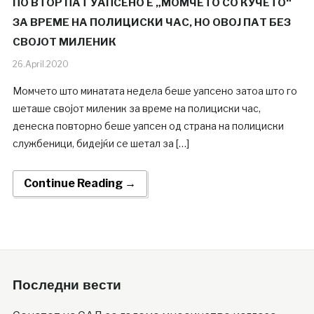
ПО ВТОР ПАТ УАПСЕНО Е „МОМЧЕТО СО КУЧЕТО“
ЗА ВРЕМЕ НА ПОЛИЦИСКИ ЧАС, НО ОВОЈ ПАТ БЕЗ
СВОЈОТ МИЛЕНИК
26.April.2020
Момчето што минатата недела беше уапсено затоа што го
шеташе својот миленик за време на полициски час,
денеска повторно беше уапсен од страна на полициски
службеници, бидејќи се шетал за […]
Continue Reading →
Последни вести