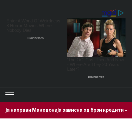
а направи Македонија зависна од брзи кредити – задо