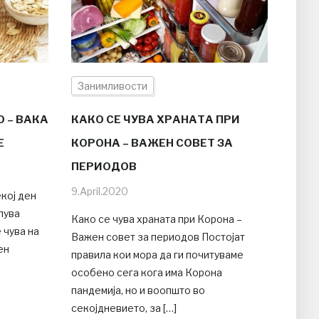
Занимливости
 – ВАКА
КАКО СЕ ЧУВА ХРАНАТА ПРИ
Е
КОРОНА – ВАЖЕН СОВЕТ ЗА
ПЕРИОДОВ
9.April.2020
кој ден
пува
Како се чува храната при Корона –
 чува на
Важен совет за периодов Постојат
ен
правила кои мора да ги почитуваме
особено сега кога има Корона
пандемија, но и воопшто во
секојдневието, за […]