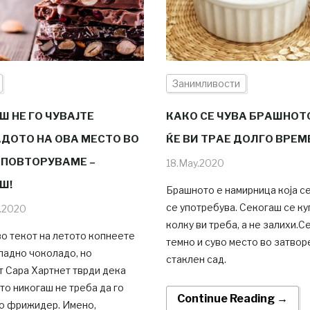
Занимливости
 НЕ ГО ЧУВАЈТЕ
КАКО СЕ ЧУВА БРАШНОТО
ДОТО НА ОВА МЕСТО ВО
ЌЕ ВИ ТРАЕ ДОЛГО ВРЕМ
 ПОВТОРУВАМЕ –
18.May.2020
Ш!
Брашното е намирница која се
се употребува. Секогаш се ку
t.2020
колку ви треба, а не залихи.Се
о текот на летото копнеете
темно и суво место во затвор
ладно чоколадо, но
стаклен сад.
т Сара Хартнет тврди дека
о никогаш не треба да го
Continue Reading →
во фрижидер. Имено,