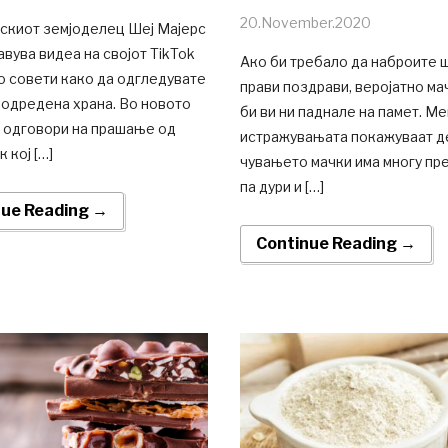
20.November.2020
скиот земјоделец Шеј Мајерс
авува видеа на својот TikTok
Ако би требало да наброите 
о совети како да одгледувате
прави поздрави, веројатно ма
 одредена храна. Во новото
би ви ни паднале на памет. Ме
ј одговори на прашање од
истражувањата покажуваат д
 кој […]
чувањето мачки има многу пр
па дури и […]
nue Reading →
Continue Reading →