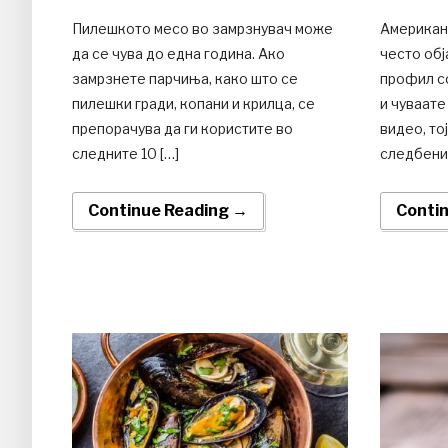
Пилешкото месо во замрзнувач може
Американ
да се чува до една година. Ако
често обј
замрзнете парчиња, како што се
профил с
пилешки гради, копани и крилца, се
и чуваате
препорачува да ги користите во
видео, то
следните 10 […]
следбеник
Continue Reading →
Conti