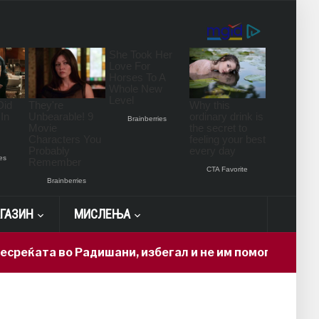
ГАЗИН
МИСЛЕЊА
ќата во Радишани, избегал и не им помогнал на повр