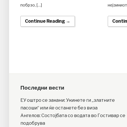
побрзо, […]
нејзиниот
Continue Reading →
Conti
Последни вести
ЕУ оштро се закани: Укинете ги „златните
пасоши“ или ќе останете без виза
Ангелов: Состојбата со водата во Гостивар се
подобрува