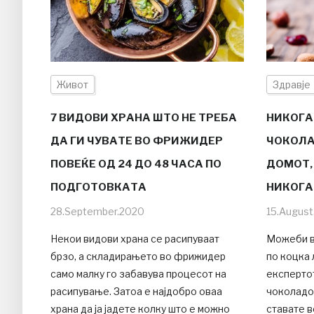
Живот
Здравје
7 ВИДОВИ ХРАНА ШТО НЕ ТРЕБА
НИКОГАШ
ДА ГИ ЧУВАТЕ ВО ФРИЖИДЕР
ЧОКОЛА
ПОВЕЌЕ ОД 24 ДО 48 ЧАСА ПО
ДОМОТ,
ПОДГОТОВКАТА
НИКОГА
28.September.2020
15.Augus
Некои видови храна се расипуваат
Можеби в
брзо, а складирањето во фрижидер
по коцка 
само малку го забавува процесот на
експерто
расипување. Затоа е најдобро оваа
чоколадот
храна да ја јадете колку што е можно
ставате 