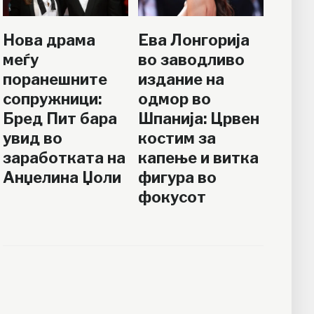
Нова драма
Ева Лонгорија
меѓу
во заводливо
поранешните
издание на
сопружници:
одмор во
Бред Пит бара
Шпанија: Црвен
увид во
костим за
заработката на
капење и витка
Анџелина Џоли
фигура во
фокусот