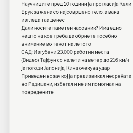
Научниците пред 10 години ја прогласија Кели
Брук за жена со најсовршено тело, а вака
изгледа таа денес
Дали носите паметен часовник? Има едно
нешто на кое треба да обрнете посебно
внимание во текот на летото
САД: Изгубени 23.000 работни места
(Видео) Тајфун со налети на ветер до 216 км/ч
ја погоди Јапонија, Кина очекува удар
Приведен возач кој ја предизвикал несреќата
во Радишани, избегал и не им помогнал на
повредените