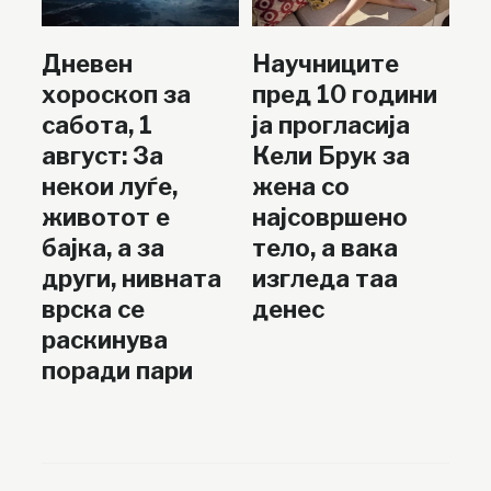
Дневен
Научниците
хороскоп за
пред 10 години
сабота, 1
ја прогласија
август: За
Кели Брук за
некои луѓе,
жена со
животот е
најсовршено
бајка, а за
тело, а вака
други, нивната
изгледа таа
врска се
денес
раскинува
поради пари