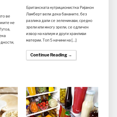
Британската нутриционистка Ријанон
Ламберт вели дека бананите, без
што ве
разлика дали се зеленикави, средно
чките не
зрели или многу зрели, се одличен
ѓутоа,
извор на калиум и други хранливи
ека
материи. Топ 5 начини на […]
едности,
Continue Reading →