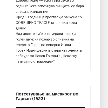
Еверест крие ужасна тајна веќе 30
години: Сега започнува акцијата, се бара
специјализиран тим
Пред 10 години ја прогласија за жена со
СОВРШЕНО ТЕЛО! Еве како изгледа
денес
Над двесте луѓе евакуирани поради
голем шумски пожар во близина на
езерото Гарда во северна Италија
Горан Иванишевиќ ја откри најголемата
заблуда за Новак Ѓоковиќ: „Неколку
пати сум бил навреден“
Потсетување на масакрот во
Гарван (1923)