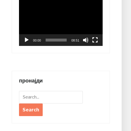
Video
Player
00:00
08:51
пронајди