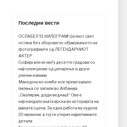
Последни вести
ОСЛАБЕЛ 91 КИЛОГРАМ! Целиот свет
остана без зборови по објавувањето на
фотографиите од ЛЕГЕНДАРНИОТ
АКТЕР
Софија влезе меѓу десетте градови со
најголем ризик од џепарење и други
улични измами
Македонско комбе кое превезувало
пилиња се запали во Албанија
„Овулирам, дојди веднаш!“ Ова е
најскандалозната врска во историјата на
јавната сцена: За една работа му нудела
20 милиони, а тој ги открил најинтимните
детали