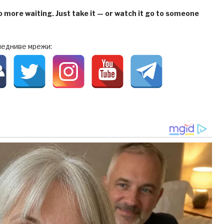
 more waiting. Just take it — or watch it go to someone
ледниве мрежи: