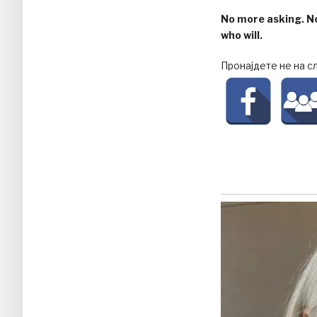
No more asking. No
who will.
Пронајдете не на с