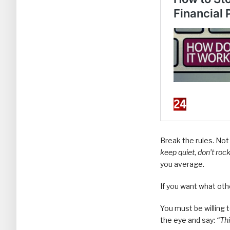
Break the rules. Not
keep quiet
,
don’t roc
you average.
If you want what oth
You must be willing 
the eye and say:
“Thi