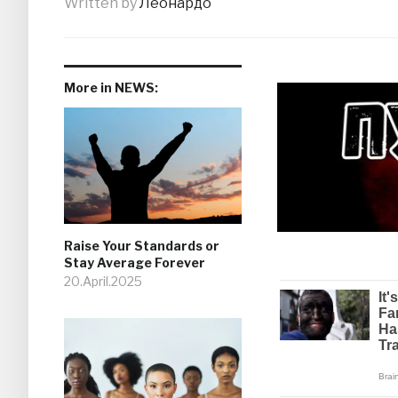
Written by
Леонардо
More in NEWS:
Raise Your Standards or
Stay Average Forever
20.April.2025