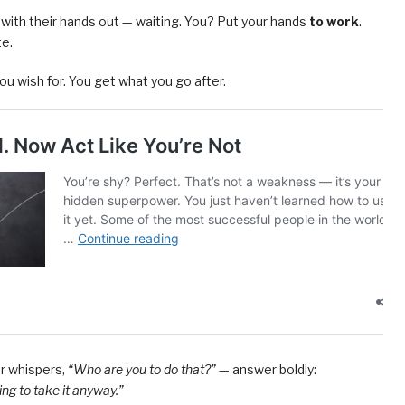
e with their hands out — waiting. You? Put your hands
to work
.
te.
ou wish for. You get what you go after.
ar whispers,
“Who are you to do that?”
— answer boldly:
ing to take it anyway.”