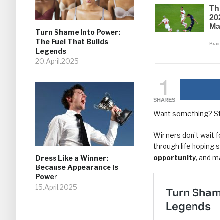
Turn Shame Into Power:
The Fuel That Builds
Legends
20.April.2025
1
SHARES
Want something? St
Winners don’t wait fo
through life hoping
opportunity
, and ma
Dress Like a Winner:
Because Appearance Is
Power
15.April.2025