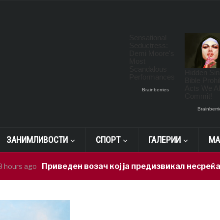
ЗАНИМЛИВОСТИ
СПОРТ
ГАЛЕРИИ
МА
Приведен возач кој ја предизвикал несреќата во Р
go