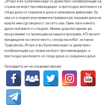
„Второ е во Булачани каде се држи прес-конференција од
страна на мојот противкандидат, а претходно вентилите се
гледа дека се скршени и дека е направена диверзија. За
ова се е поднесена кривична пријава и јас верувам дека на
крај ќе има одговорност за сето ова. Овие лаги и многу
други граѓаните го гледаат. Имаме доволно време да
продолжиме со промоција на нашата програма, 471 проект
предвидени за секое место, секоја населба“, истакна
Трајковски.„Второ е во Булачани каде се држи прес-
конференција од страна на мојот противкандидат, а
претходно вентилите се гледа дека се скршени и дека
Пронајдете не на следниве мрежи: