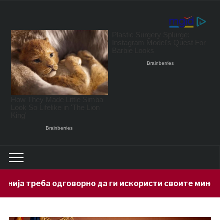
орно да ги искористи своите минерални богатства