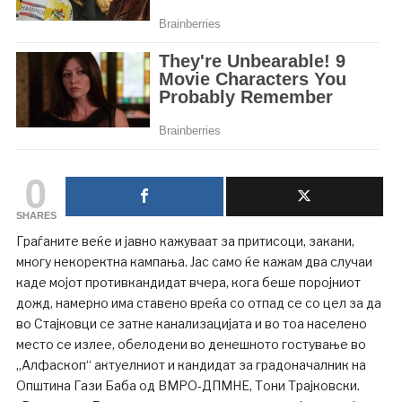
0
SHARES
Граѓаните веќе и јавно кажуваат за притисоци, закани,
многу некоректна кампања. Јас само ќе кажам два случаи
каде мојот противкандидат вчера, кога беше поројниот
дожд, намерно има ставено вреќа со отпад се со цел за да
во Стајковци се затне канализацијата и во тоа населено
место се излее, обелодени во денешното гостување во
„Алфаскоп“ актуелниот и кандидат за градоначалник на
Општина Гази Баба од ВМРО-ДПМНЕ, Тони Трајковски.