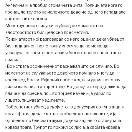
Анѓелина и ја пробил стомачната ципа. Полицијата кога го
пронашло телото на малечкото девојче од него испаднале
внатрешните органи.
Монструозниот силувач и убиец во моментот на
злосторството бил целосно пресметлив.
Психијатарот кој разговарал со него оценил дека убиецот
бил поднапиен, но не толку многу за да не може да
управува со своите постапки и бил потполно свесен што
прави.
-Во истрага осомничениот раскажал што се случило. Во
моментот на силувањето девојчето почнало многу да
вреска од болки. Рајковиќ побеснел, па и удрил неколку
силни шамари за да престане. Но девојчето продолжило да
плаче и да вреска, по што тој зел камен и ја удрил по
лицето, пишуваат медиумите.
Побеснетиот убиец девојчето го докусурил со тупаници, и
кога сфатил дека е мртва ги облекол панталоните, и ја
одвлекол во блиската шума додека зад него останувала
крвава трага. Трупот го покрил со лисја, а својата крвава