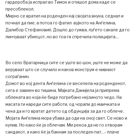
гардероба ја испрал во Тимок и отишол дома каде се
пресоблекол.
Мирно се вратил на роденден кај својата внука, седнал и
почнал да пие, а потоа го фатил вујкото на Анѓелина,
Далибор Стефановиќ. Дошло до гужва, луѓето сакале да го
линчуваат убиецот, но во тоа ги спречила полицијата…
Во село Вратарница сите се уште во шок, уште не може да
веруваат што се случило и каков монструм е нивниот
сограѓанин.
Домот во кој дента Анѓелина се веселела на роденденот,
сега е завиен во тишина. Мајката Данијела ја припрема
облеката во која ќе биде погребано нејзиното чедо. На
масата ги нареди сите работи, од чорапи до маичката и
чека да и го вратат детето од обдукција за да го облече.
Мојата Анѓелина мора убава да оди на оној свет. Се ново и
купив. Но како ќе ја облечам. Ми рекоа да не го отворам
сандакот, а како ќе ја бакнам за последен пат…- плаче