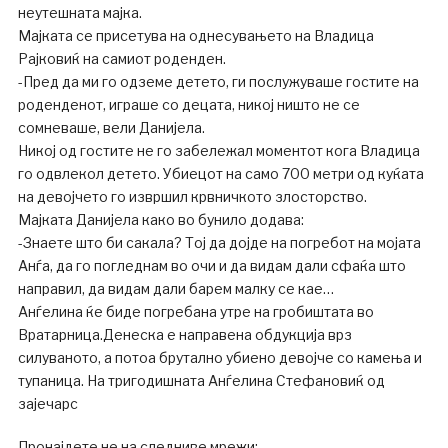
неутешната мајка.
Мајката се присетува на однесувањето на Владица
Рајковиќ на самиот роденден.
-Пред да ми го одземе детето, ги послужуваше гостите на
роденденот, играше со децата, никој ништо не се
сомневаше, вели Данијела.
Никој од гостите не го забележал моментот кога Владица
го одвлекол детето. Убиецот на само 700 метри од куќата
на девојчето го извршил крвничкото злосторство.
Мајката Данијела како во бунило додава:
-Знаете што би сакала? Тој да дојде на погребот на мојата
Анѓа, да го погледнам во очи и да видам дали сфаќа што
направил, да видам дали барем малку се кае…
Анѓелина ќе биде погребана утре на гробиштата во
Вратарница.Денеска е направена обдукција врз
силуваното, а потоа брутално убиено девојче со камења и
тупаница. На тригодишната Анѓелинa Стефановиќ од
зајечарс
Пронајдете не на следниве мрежи: