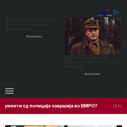
ција завршија во ВМРО?
Под покрови
14 hours ago