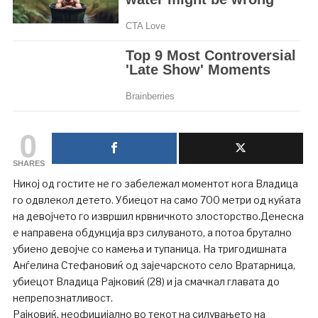
0
SHARES
Никој од гостите не го забележал моментот кога Владица
го одвлекол детето. Убиецот на само 700 метри од куќата
на девојчето го извршил крвничкото злосторство.Денеска
е направена обдукција врз силуваното, а потоа брутално
убиено девојче со камења и тупаница. На тригодишната
Анѓелинa Стефановиќ од зајечарското село Вратарница,
убиецот Владица Рајковиќ (28) и ја смачкал главата до
непрепознатливост.
Рајковиќ, неофицијално во текот на силувањето на