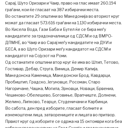
Сарај, Шуто Оризари и Чаир, право на глас имаат 260.194
граѓани, кои ќе гласаат на 387 избирачки места.
Во останатите 29 општини во Македонија во вториот круг
можат да гласаат 573.616 граѓани на 1.130 избирачки места.
Во Кисела Вода, Гази Баба и Бутел ќе се бира меѓу
кандидатите за градоначалници од СДСМ и од ВМРО-
ДПМНЕ, во Чаир и во Сарај меѓу кандидатите на ДУИ и
БЕСА, а во Шуто Оризари меѓу кандидатот на СДСМ и
кандидатот на Сојузот на Роми.
Од останатите општини втор круг ќе има во Штип, Тетово,
Гостивар, Дебар, Струга, Виница, Демир Капија,
Македонска Каменица, Македонски Брод, Кавдарци,
Пробиштип, Градско, Јегуновце, Росоман, Старо
Нагоричане, Чашка, Могила, Зрновци, Новаци, Брвениа,
Чешиново-Обелешево, Боговиње, Врапчиште, Долнени,
Желино, Липково, Теарце, Студеничани и Карбинци.
Во сабота, ден пред изборите, гласаат болните и
изнемоштени лица, затворениците и лицата во притвор.
Првиот круг од изборите се одржа на 15 октомври кога беа
избрани градоначалник на Град Скопје и градоначалници