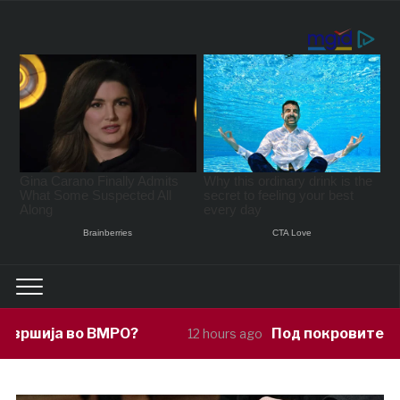
Под покровителство на Сиљановска 
12 hours ago