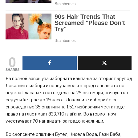
0
SHARES
На полноќ завршува изборната кампања за вториот круг од
Локалните избори и почнува молкот пред гласањето во
недела.Гласањето во недела, на 29 октомври, почнува во
седум и ќе трае до 19 часот. Локалните избори ќе се
спроведат во 35 општини на 1.517 избирачки места каде
право на глас имаат 833.710 глаѓани. Во вториот круг
учествуваат 70 кандидати за градоначалници.
Во скопските општини Бутел, Кисела Вода, Гази Баба,