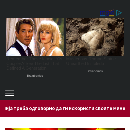
но да ги искористи своите минерални богатства