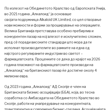
По излезот на Обединетото Кралство од Европската Унија,
во 2021 година „Алкалоид“ ја основаше
својата подружница Alkaloid UK Limited, со цел отворање
нови можности и форми за проширување на операциите.
Велика Британија претставува особено пребирлив и
конкурентен пазар на кој влезот е исклучително сложен,
пред сѐ поради високите стандарди што мора да ги
исполнат производителите во рамките на една од
најстрого регулираните индустрии во светот –
фармацевтската. Проценките се дека до крајот на 2026
година пласманот на фармацевтските производи на
„Алкалоид“ на британскиот пазар ќе достигне околу 4
милиони евра.
Од 2023 година „Алкалоид“ АД Скопје е член на
Британската бизнис-асоцијација (ББА), која, во тесна
соработка со Амбасадата на Обединетото Кралство во
Скопје, работи на унапредување на конкурентната,
транспарентна и современа бизнис-средина. Асоцијацијата