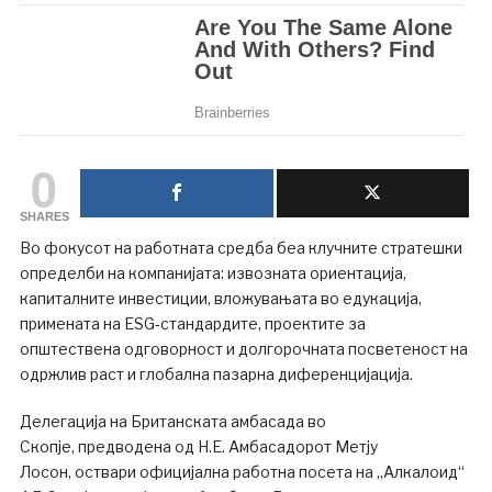
0
SHARES
Во фокусот на работната средба беа клучните стратешки
определби на компанијата: извозната ориентација,
капиталните инвестиции, вложувањата во едукација,
примената на ESG-стандардите, проектите за
општествена одговорност и долгорочната посветеност на
одржлив раст и глобална пазарна диференцијација.
Делегација на Британската амбасада во
Скопје, предводена од Н.Е. Амбасадорот Метју
Лосон, оствари официјална работна посета на „Алкалоид“