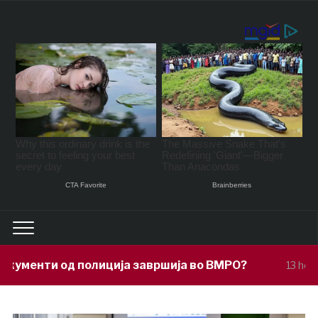
ција завршија во ВМРО?
Под покрови
13 hours ago