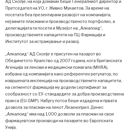
АД Скопје, на која домаќин беше Генералниот директор и
Претседател на УО, г. Живко Мукаетов. За време на
посетата беа презентирани развојот на компанијата,
нејзините пласмани и производственото портфолио, а
делегацијата ги посети и Музејот на „Алкалоид“,
производствените капацитети на ПЦ Фармација и
Институтот за истражување и развој.
„Алкалоид“ АД Скопје е присутен на пазарот во
Обединетото Кралство од 2007 година, кога британската
Агенција за лекови и медицински помагала (MHRA),
избрана од компанијата како референтен регулатор, по
извршената инспекција на производствените капацитети,
на сегментот
ф
армација
му додели сертификат за
сообразност со ЕУ-стандардите за добра производствена
пракса (ЕU-GMP). Набргу потоа беше издадена и првата
дозвола за пласман на лекот
Лизиноприл
. Денес
„Алкалоид“ има над 1.000 дозволи за пласман на свои
фармацевтски производи на пазарите во Европската
Унија.